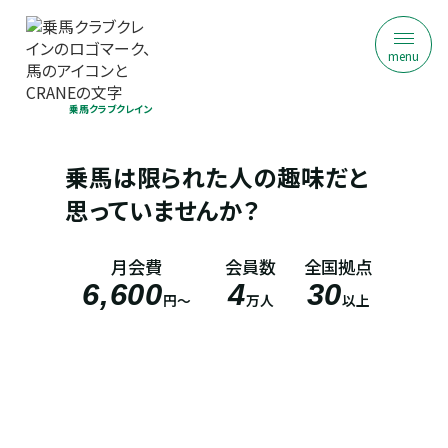
menu
乗馬クラブクレイン
乗馬は​限られた​人の​趣味だと
思っていませんか？
月会費
会員数
全国拠点
6,600
4
30
円～
万人
以上