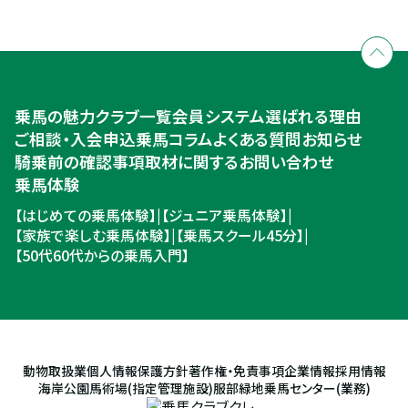
全国拠点のクレインネットワーク
個別相談承ります
乗馬体験・クラブ検索
入会のご相談・申込
乗馬体験・クラブ検索
乗馬の魅力
クラブ一覧
会員システム
選ばれる理由
ご相談・入会申込
ご相談・入会申込
乗馬コラム
よくある質問
お知らせ
騎乗前の確認事項
取材に関するお問い合わせ
乗馬体験
【はじめての乗馬体験】
|
【ジュニア乗馬体験】
|
【家族で楽しむ乗馬体験】
|
【乗馬スクール45分】
|
【50代60代からの乗馬入門】
動物取扱業
個人情報保護方針
著作権・免責事項
企業情報
採用情報
海岸公園馬術場(指定管理施設)
服部緑地乗馬センター(業務)