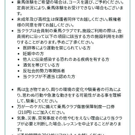
乗馬体験をご希望の場合は、コースを選び、ご予約ください。
定員状況により、乗馬体験をお受けできない場合もございま
す。
未成年及び高校生は保護者同伴でお越しください。親権者
様の同意を得てお越しください。
当クラブは会員制の乗馬クラブです。施設ご利用の際は、会
員規約に沿って以下の項目に該当する方の施設利用をお断
りすることがあります。予めご了承ください。
医師等により運動を禁じられている方
妊娠中の方
他人に伝染感染する恐れのある疾病を有する方
酒気を帯びている方
反社会的勢力等関係者
当クラブが不適当と認めた方
馬は生き物であり、周りの環境の変化や騎乗者の行為によ
り、思わぬ行動や急激な動きをする可能性がある事を理解
して、騎乗してください。
万が一のケガに備えて乗馬クラブ傷害保障制度一口券
（210円）にご加入ください。
気象、災害、突発事故その他やむをえない理由により当クラ
ブが必要と判断した場合、レッスンを中止することがありま
す。
ご予約時間の30分前にフロントへお越しください。