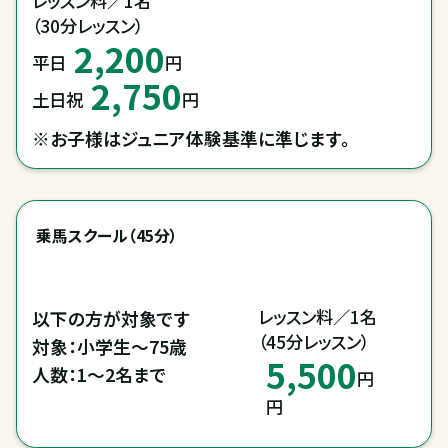
レッスン料／1名

（30分レッスン）
2,200
平日
円
2,750
土日祝
円
※お子様はジュニア体験基準に準じます。
乗馬スクール（45分）
レッスン料／1名

以下の方が対象です

（45分レッスン）
対象：小学生～75歳

5,500
人数：1～2名まで
円
円