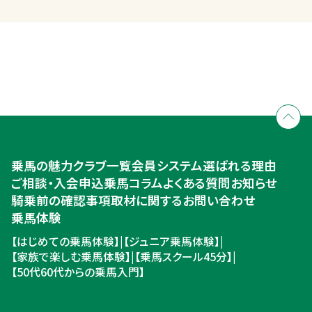
全国拠点のクレインネットワーク
個別相談承ります
乗馬体験・クラブ検索
入会のご相談・申込
乗馬体験・クラブ検索
乗馬の魅力
クラブ一覧
会員システム
選ばれる理由
ご相談・入会申込
ご相談・入会申込
乗馬コラム
よくある質問
お知らせ
騎乗前の確認事項
取材に関するお問い合わせ
乗馬体験
【はじめての乗馬体験】
|
【ジュニア乗馬体験】
|
【家族で楽しむ乗馬体験】
|
【乗馬スクール45分】
|
【50代60代からの乗馬入門】