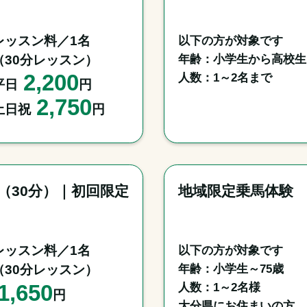
レッスン料／1名

以下の方が対象です

年齢：小学生から高校生

（30分レッスン）
2,200
人数：1～2名まで
平日
円
2,750
土日祝
円
門（30分）｜初回限定
地域限定乗馬体験
レッスン料／1名

以下の方が対象です

年齢：小学生～75歳

（30分レッスン）
1,650
人数：1～2名様

円
大分県にお住まいの方