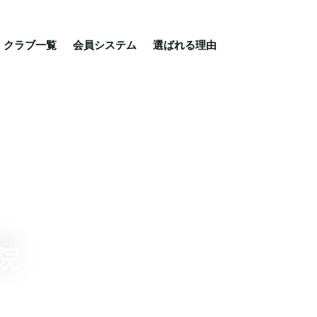
る理由
ご相談・入会相談
乗馬体験・クラブ検索
クラブ一覧
会員システム
選ばれる理由
院