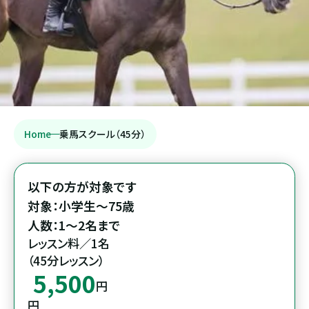
Home
乗馬スクール（45分）
以下の方が対象です

対象：小学生～75歳

人数：1～2名まで
レッスン料／1名

（45分レッスン）
5,500
円
円