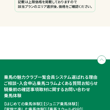
記載は上限価格を掲載しておりますので
該当プランのエリア選択後、価格をご確認ください。
全国拠点のクレインネットワーク
個別相談承ります
乗馬体験・クラブ検索
入会のご相談・申込
乗馬体験・クラブ検索
乗馬の魅力
クラブ一覧
会員システム
選ばれる理由
ご相談・入会申込
ご相談・入会申込
乗馬コラム
よくある質問
お知らせ
騎乗前の確認事項
取材に関するお問い合わせ
乗馬体験
【はじめての乗馬体験】
|
【ジュニア乗馬体験】
|
【家族で楽しむ乗馬体験】
|
【乗馬スクール45分】
|