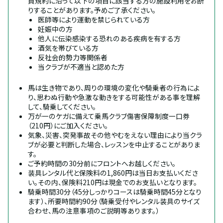
員規約に沿って以下の項目に該当する方の施設利用をお断
りすることがあります。予めご了承ください。
医師等により運動を禁じられている方
妊娠中の方
他人に伝染感染する恐れのある疾病を有する方
酒気を帯びている方
反社会的勢力等関係者
当クラブが不適当と認めた方
馬は生き物であり、周りの環境の変化や騎乗者の行為によ
り、思わぬ行動や急激な動きをする可能性がある事を理解
して、騎乗してください。
万が一のケガに備えて乗馬クラブ傷害保障制度一口券
（210円）にご加入ください。
気象、災害、突発事故その他やむをえない理由により当クラ
ブが必要と判断した場合、レッスンを中止することがありま
す。
ご予約時間の30分前にフロントへお越しください。
装具レンタル代と保険料の1,860円は当日お支払いくださ
い。その内、保険料210円は現金でのお支払いとなります。
騎乗時間30分（45分しっかりコースは騎乗時間45分となり
ます）、所要時間約90分（騎乗受付やレンタル装具のサイズ
合わせ、馬の注意事項のご説明等あります。）