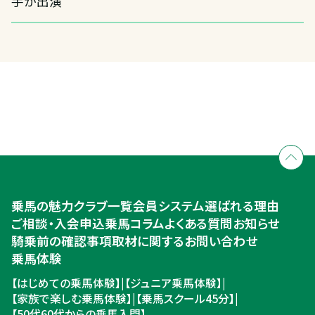
手が出演
全国拠点のクレインネットワーク
個別相談承ります
乗馬体験・クラブ検索
入会のご相談・申込
乗馬体験・クラブ検索
乗馬の魅力
クラブ一覧
会員システム
選ばれる理由
ご相談・入会申込
ご相談・入会申込
乗馬コラム
よくある質問
お知らせ
騎乗前の確認事項
取材に関するお問い合わせ
乗馬体験
【はじめての乗馬体験】
|
【ジュニア乗馬体験】
|
【家族で楽しむ乗馬体験】
|
【乗馬スクール45分】
|
【50代60代からの乗馬入門】