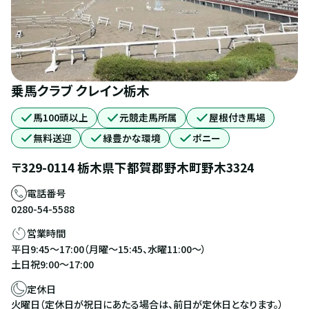
乗馬クラブ クレイン栃木
馬100頭以上
元競走馬所属
屋根付き馬場
無料送迎
緑豊かな環境
ポニー
〒
329-0114
栃木県
下都賀郡野木町
野木3324
電話番号
0280-54-5588
営業時間
平日9:45～17:00（月曜～15:45、水曜11:00～）
土日祝9:00～17:00
定休日
火曜日（定休日が祝日にあたる場合は、前日が定休日となります。）