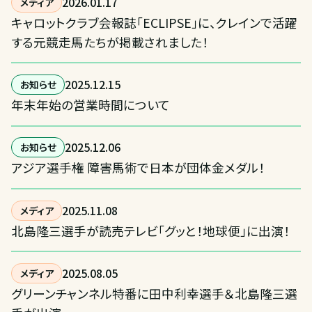
2026
.
01
.
17
メディア
キャロットクラブ会報誌「ECLIPSE」に、クレインで活躍
する元競走馬たちが掲載されました！
2025
.
12
.
15
お知らせ
年末年始の営業時間について
2025
.
12
.
06
お知らせ
アジア選手権 障害馬術で日本が団体金メダル！
2025
.
11
.
08
メディア
北島隆三選手が読売テレビ「グッと！地球便」に出演！
2025
.
08
.
05
メディア
グリーンチャンネル特番に田中利幸選手＆北島隆三選