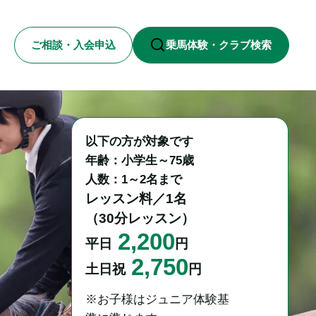
ご相談・入会申込
乗馬体験・クラブ検索
以下の方が対象です

年齢：小学生～75歳

レッスン料／1名

（30分レッスン）
2,200
平日
円
2,750
土日祝
円
※お子様はジュニア体験基