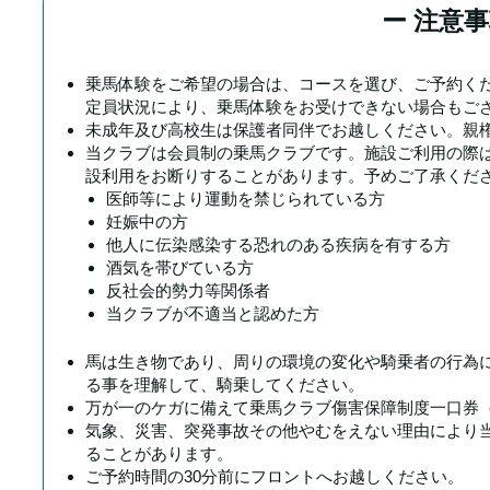
ー 注意事
乗馬体験をご希望の場合は、コースを選び、ご予約くだ
定員状況により、乗馬体験をお受けできない場合もご
未成年及び高校生は保護者同伴でお越しください。親
当クラブは会員制の乗馬クラブです。施設ご利用の際
設利用をお断りすることがあります。予めご了承くだ
医師等により運動を禁じられている方
妊娠中の方
他人に伝染感染する恐れのある疾病を有する方
酒気を帯びている方
反社会的勢力等関係者
当クラブが不適当と認めた方
馬は生き物であり、周りの環境の変化や騎乗者の行為
る事を理解して、騎乗してください。
万が一のケガに備えて乗馬クラブ傷害保障制度一口券（
気象、災害、突発事故その他やむをえない理由により
ることがあります。
ご予約時間の30分前にフロントへお越しください。