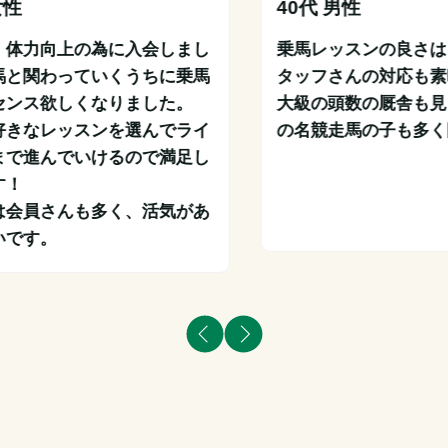
女性
40代 男性
、体力向上の為に入会しまし
乗馬レッスンの良さは
馬と関わっていくうちに乗馬
タッフさんの対応も素
センス欲しくなりました。

大級の頭数の厩舎も見
好きなレッスンを選んでライ
の名競走馬の子も多く
まで進んでいけるので満足し
！

は会員さんも多く、活気があ
いです。