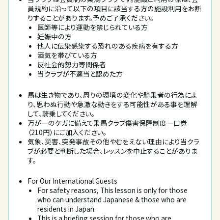
員規約に沿って以下の項目に該当する方の施設利用をお断
りすることがあります。予めご了承ください。
医師等により運動を禁じられている方
妊娠中の方
他人に伝染感染する恐れのある疾病を有する方
酒気を帯びている方
反社会的勢力等関係者
当クラブが不適当と認めた方
馬は生き物であり、周りの環境の変化や騎乗者の行為によ
り、思わぬ行動や急激な動きをする可能性がある事を理解
して、騎乗してください。
万が一のケガに備えて乗馬クラブ傷害保障制度一口券
（210円）にご加入ください。
気象、災害、突発事故その他やむをえない理由により当クラ
ブが必要と判断した場合、レッスンを中止することがありま
す。
For Our International Guests
For safety reasons, This lesson is only for those 
who can understand Japanese & those who are 
residents in Japan.
This is a briefing session for those who are 