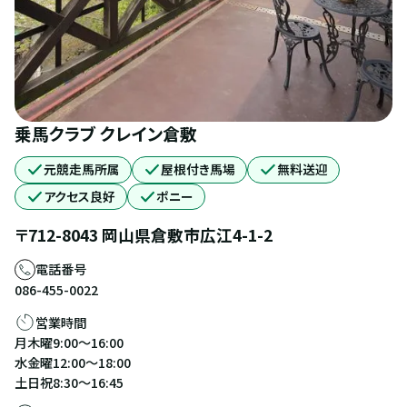
乗馬クラブ クレイン倉敷
元競走馬所属
屋根付き馬場
無料送迎
アクセス良好
ポニー
〒
712-8043
岡山県
倉敷市
広江4-1-2
電話番号
086-455-0022
営業時間
月木曜9:00～16:00
水金曜12:00～18:00
土日祝8:30～16:45