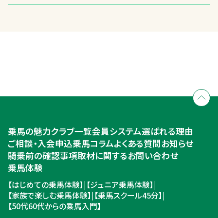
全国拠点のクレインネットワーク
個別相談承ります
乗馬体験・クラブ検索
入会のご相談・申込
乗馬体験・クラブ検索
乗馬の魅力
クラブ一覧
会員システム
選ばれる理由
ご相談・入会申込
ご相談・入会申込
乗馬コラム
よくある質問
お知らせ
騎乗前の確認事項
取材に関するお問い合わせ
乗馬体験
【はじめての乗馬体験】
|
【ジュニア乗馬体験】
|
【家族で楽しむ乗馬体験】
|
【乗馬スクール45分】
|
【50代60代からの乗馬入門】