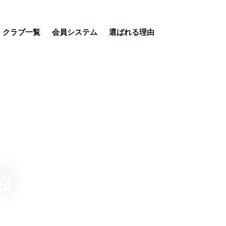
る理由
ご相談・入会相談
乗馬体験・クラブ検索
クラブ一覧
会員システム
選ばれる理由
良