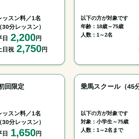
レッスン料／1名

以下の方が対象です

年齢：18歳～75歳

（30分レッスン）
2,200
人数：1～2名
平日
円
2,750
土日祝
円
初回限定
乗馬スクール（45
レッスン料／1名

以下の方が対象です

対象：小学生～75歳

（30分レッスン）
1,650
人数：1～2名まで
平日
円