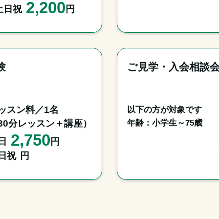
2,200
土日祝
円
験
ご見学・入会相談
ッスン料／1名

以下の方が対象です

年齢：小学生～75歳
30分レッスン＋講座）
2,750
日
円
日祝
円