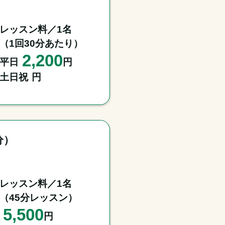
レッスン料／1名

（1回30分あたり）
2,200
平日
円
土日祝
円
分）
レッスン料／1名

（45分レッスン）
5,500
円