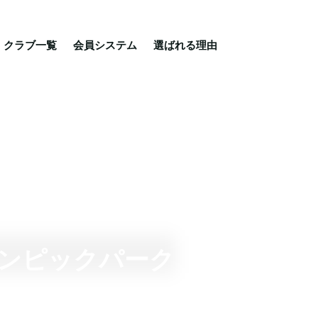
る理由
ご相談・入会相談
乗馬体験・クラブ検索
クラブ一覧
会員システム
選ばれる理由
リンピックパーク