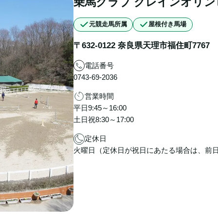
乗馬クラブ クレインオリ
元競走馬所属
屋根付き馬場
〒
632-0122
奈良県
天理市
福住町7767
電話番号
0743-69-2036
営業時間
平日9:45～16:00
土日祝8:30～17:00
定休日
火曜日（定休日が祝日にあたる場合は、前