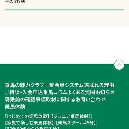
手が出演
全国拠点のクレインネットワーク
個別相談承ります
乗馬体験・クラブ検索
入会のご相談・申込
乗馬体験・クラブ検索
乗馬の魅力
クラブ一覧
会員システム
選ばれる理由
ご相談・入会申込
ご相談・入会申込
乗馬コラム
よくある質問
お知らせ
騎乗前の確認事項
取材に関するお問い合わせ
乗馬体験
【はじめての乗馬体験】
|
【ジュニア乗馬体験】
|
【家族で楽しむ乗馬体験】
|
【乗馬スクール45分】
|
【50代60代からの乗馬入門】