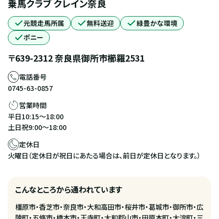
乗馬クラブ クレイン奈良
元競走馬所属
無料送迎
緑豊かな環境
ポニー
〒
639-2312
奈良県
御所市
櫛羅2531
電話番号
0745-63-0857
営業時間
平日10:15～18:00
土日祝9:00～18:00
定休日
火曜日（定休日が祝日にあたる場合は、前日が定休日となります。）
こんなところから通われています
橿原市・香芝市・奈良市・大和高田市・桜井市・葛城市・御所市・広
陵町・五條市・橋本市・王寺町・大和郡山市・田原本町・大淀町・三