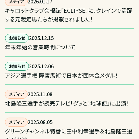
2026
.
01
.
17
メディア
キャロットクラブ会報誌「ECLIPSE」に、クレインで活躍
する元競走馬たちが掲載されました！
2025
.
12
.
15
お知らせ
年末年始の営業時間について
2025
.
12
.
06
お知らせ
アジア選手権 障害馬術で日本が団体金メダル！
2025
.
11
.
08
メディア
北島隆三選手が読売テレビ「グッと！地球便」に出演！
2025
.
08
.
05
メディア
グリーンチャンネル特番に田中利幸選手＆北島隆三選