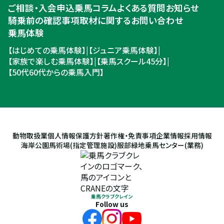
ご相談・入会申込
乗馬コラム
よくある質問
お知らせ
騎乗前の確認事項
取材に関するお問い合わせ
乗馬体験
【はじめての乗馬体験】
|
【ジュニア乗馬体験】
|
【家族で楽しむ乗馬体験】
|
【乗馬スクール45分】
|
【50代60代からの乗馬入門】
動物取扱業
個人情報保護方針
著作権・免責事項
企業情報
採用情報
海岸公園馬術場(指定管理施設)
服部緑地乗馬センター(業務)
乗馬クラブクレイン
Follow us