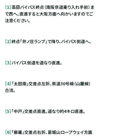
［1］
高田バイパス終点（南阪奈道乗り入れ手前）ま
で西へ。直進すると大阪方面へ向かいますのでご
注意ください。
［2］
終点「弁ノ庄ランプ」で降り、バイパス側道へ。
［3］
バイパス側道を道なり直進。
［4］
「太田南」交差点左折、県道30号線（山麓線）
合流。
［5］
「中戸」交差点直進。道なり約4キロ直進。
［6］
「櫛羅」交差点右折、葛城山ロープウェイ方面