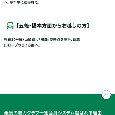
へ。左手奥に看板有り。
【五條・橋本方面からお越しの方】
県道30号線（山麓線）、「櫛羅」交差点を左折、葛城
山ロープウェイ方面へ。
全国拠点のクレインネットワーク
個別相談承ります
乗馬体験・クラブ検索
入会のご相談・申込
乗馬体験・クラブ検索
乗馬の魅力
クラブ一覧
会員システム
選ばれる理由
ご相談・入会申込