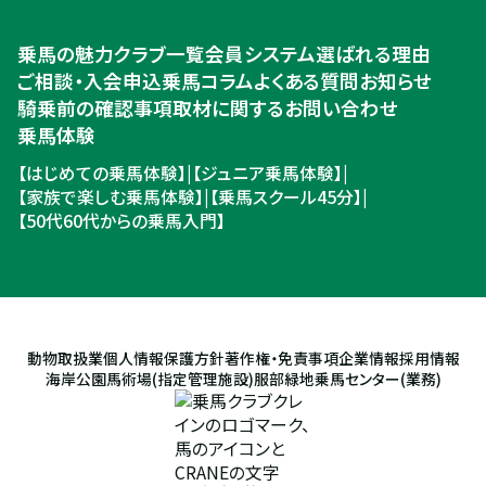
乗馬体験・クラブ検索
乗馬の魅力
クラブ一覧
会員システム
選ばれる理由
ご相談・入会申込
ご相談・入会申込
乗馬コラム
よくある質問
お知らせ
騎乗前の確認事項
取材に関するお問い合わせ
乗馬体験
【はじめての乗馬体験】
|
【ジュニア乗馬体験】
|
【家族で楽しむ乗馬体験】
|
【乗馬スクール45分】
|
【50代60代からの乗馬入門】
動物取扱業
個人情報保護方針
著作権・免責事項
企業情報
採用情報
海岸公園馬術場(指定管理施設)
服部緑地乗馬センター(業務)