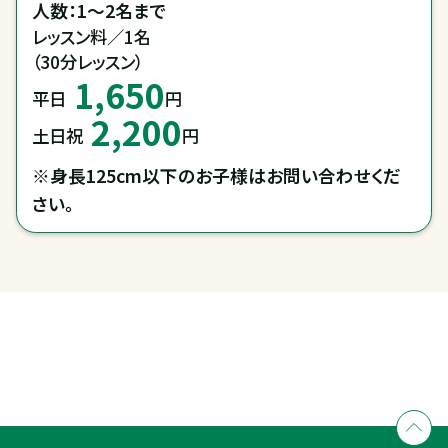
人数：1～2名まで
レッスン料／1名

（30分レッスン）
1,650
平日
円
2,200
土日祝
円
※身長125cm以下のお子様はお問い合わせくだ
さい。
全国拠点のクレインネットワーク
個別相談承ります
乗馬体験・クラブ検索
入会のご相談・申込