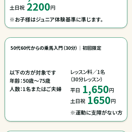
2200
土日祝
円
※お子様はジュニア体験基準に準じます。
50代60代からの乗馬入門（30分）｜初回限定
レッスン料／1名

以下の方が対象です

（30分レッスン）
年齢：50歳～75歳

1,650
人数：1名またはご夫婦
平日
円
1650
土日祝
円
※運動に支障がない方