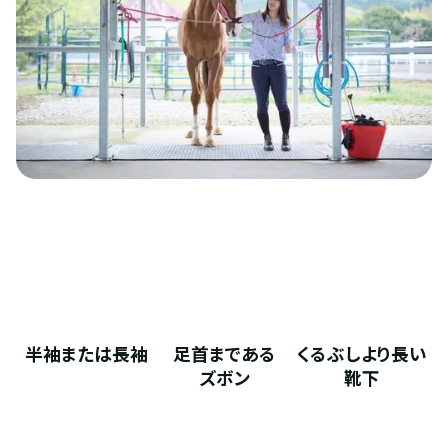
半袖または長袖
足首まである
くるぶしより長い
ズボン
靴下