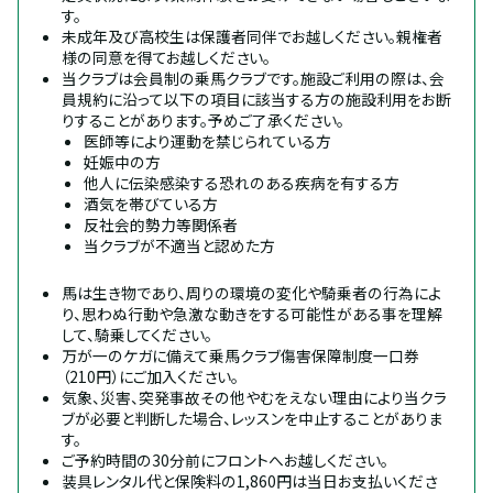
す。
未成年及び高校生は保護者同伴でお越しください。親権者
様の同意を得てお越しください。
当クラブは会員制の乗馬クラブです。施設ご利用の際は、会
員規約に沿って以下の項目に該当する方の施設利用をお断
りすることがあります。予めご了承ください。
医師等により運動を禁じられている方
妊娠中の方
他人に伝染感染する恐れのある疾病を有する方
酒気を帯びている方
反社会的勢力等関係者
当クラブが不適当と認めた方
馬は生き物であり、周りの環境の変化や騎乗者の行為によ
り、思わぬ行動や急激な動きをする可能性がある事を理解
して、騎乗してください。
万が一のケガに備えて乗馬クラブ傷害保障制度一口券
（210円）にご加入ください。
気象、災害、突発事故その他やむをえない理由により当クラ
ブが必要と判断した場合、レッスンを中止することがありま
す。
ご予約時間の30分前にフロントへお越しください。
装具レンタル代と保険料の1,860円は当日お支払いくださ