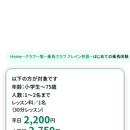
Home
クラブ一覧
乗馬クラブ クレイン奈良
はじめての乗馬体験
以下の方が対象です

年齢：小学生～75歳

レッスン料／1名

（30分レッスン）
2,200
平日
円
2,750