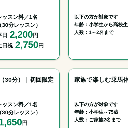
レッスン料／1名

以下の方が対象です

年齢：小学生から高校生

（30分レッスン）
2,200
人数：1～2名まで
平日
円
2,750
土日祝
円
門（30分）｜初回限定
家族で楽しむ乗馬体
レッスン料／1名

以下の方が対象です

年齢：小学生～75歳

（30分レッスン）
1,650
人数：ご家族2名まで
円