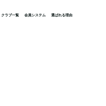
る理由
ご相談・入会相談
乗馬体験・クラブ検索
クラブ一覧
会員システム
選ばれる理由