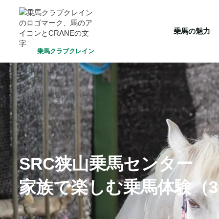
HOME
乗馬の魅力
クラブ一覧
会員システム
選ばれ
乗馬の魅力
乗馬クラブクレイン
SRC狭山乗馬センター
家族で楽しむ乗馬体験（3