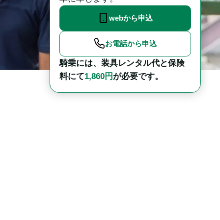
webから申込
お電話から申込
騎乗には、装具レンタル代と保険
料にて
1,860円
が必要です。