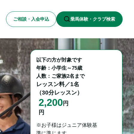
ご相談・入会申込
乗馬体験・クラブ検索
以下の方が対象です

年齢：小学生～75歳

人数：ご家族2名まで
レッスン料／1名

（30分レッスン）
2,200
円
円
※お子様はジュニア体験基
準に準じます。