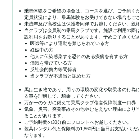
乗馬体験をご希望の場合は、コースを選び、ご予約くだ
定員状況により、乗馬体験をお受けできない場合もご
未成年及び高校生は保護者同伴でお越しください。親
当クラブは会員制の乗馬クラブです。施設ご利用の際
設利用をお断りすることがあります。予めご了承くだ
医師等により運動を禁じられている方
妊娠中の方
他人に伝染感染する恐れのある疾病を有する方
酒気を帯びている方
反社会的勢力等関係者
当クラブが不適当と認めた方
馬は生き物であり、周りの環境の変化や騎乗者の行為
る事を理解して、騎乗してください。
万が一のケガに備えて乗馬クラブ傷害保障制度一口券（
気象、災害、突発事故その他やむをえない理由により
ることがあります。
ご予約時間の30分前にフロントへお越しください。
装具レンタル代と保険料の1,860円は当日お支払いく
なります。