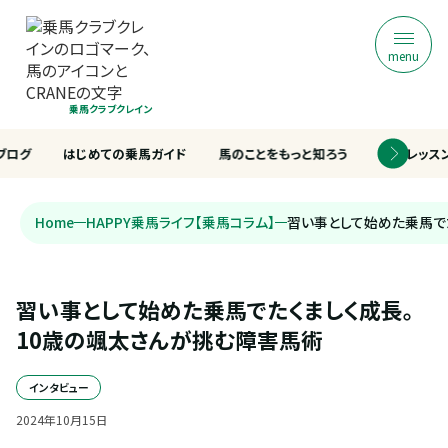
menu
乗馬クラブクレイン
ブログ
はじめての乗馬ガイド
馬のことをもっと知ろう
乗馬レッス
Home
HAPPY乗馬ライフ【乗馬コラム】
習い事として始めた乗馬で
習い事として始めた乗馬でたくましく成長。
10歳の颯太さんが挑む障害馬術
インタビュー
2024
年
10
月
15
日