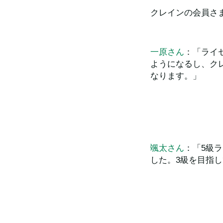
クレインの会員さ
一原さん
：「ライ
ようになるし、ク
なります。」
颯太さん
：「5級
した。3級を目指