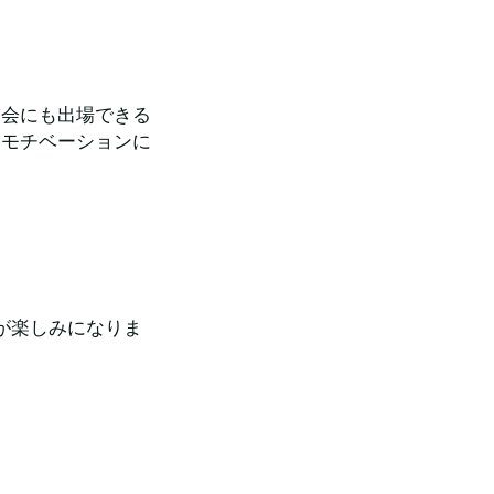
技会にも出場できる
るモチベーションに
が楽しみになりま