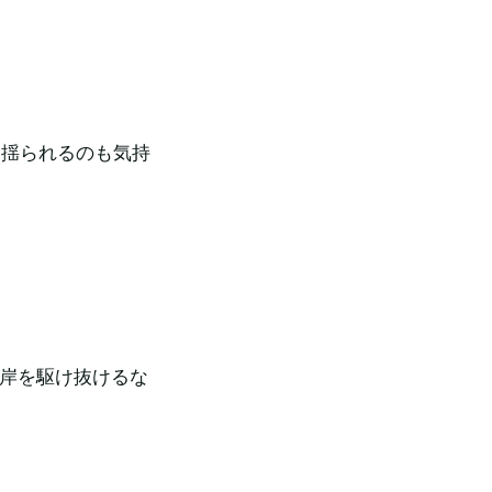
に揺られるのも気持
海岸を駆け抜けるな