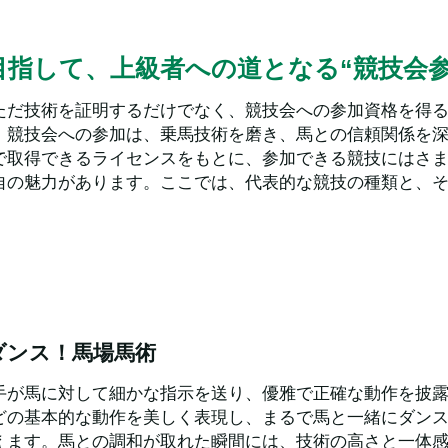
目指して、上級者への道となる“競技会参
ただ技術を証明するだけでなく、競技会への参加資格を得
。競技会への参加は、乗馬技術を磨き、馬との信頼関係を
で取得できるライセンスをもとに、参加できる競技にはさ
自の魅力があります。ここでは、代表的な競技の種類と、
ダンス！馬場馬術
手が馬に対して細かな指示を送り、優雅で正確な動作を披
どの基本的な動作を美しく表現し、まるで馬と一緒にダン
えます。馬との調和が取れた瞬間には、技術の高さと一体