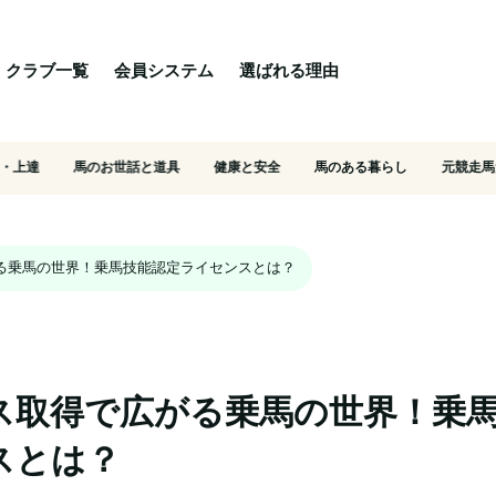
る理由
ご相談・入会相談
乗馬体験・クラブ検索
クラブ一覧
会員システム
選ばれる理由
・上達
馬のお世話と道具
健康と安全
馬のある暮らし
元競走馬
る乗馬の世界！乗馬技能認定ライセンスとは？
ス取得で広がる乗馬の世界！乗
スとは？