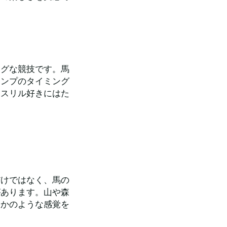
ングな競技です。馬
ャンプのタイミング
、スリル好きにはた
だけではなく、馬の
があります。山や森
るかのような感覚を