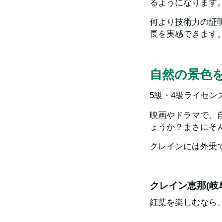
るようになります
何より技術力の証
長を実感できます
自然の景色
5級・4級ライセ
映画やドラマで、
ょうか？まさにそ
クレインには外乗
クレイン恵那(岐
紅葉を楽しむなら