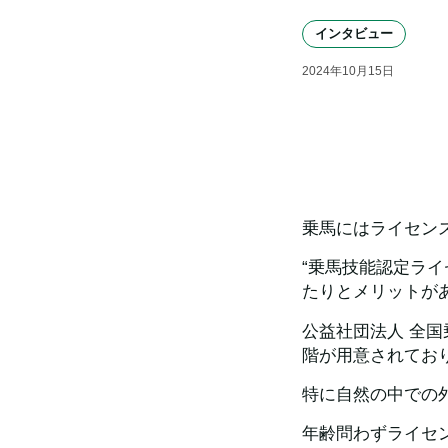
インタビュー
2024
年
10
月
15
日
乗馬にはライセン
“乗馬技能認定ラ
たりとメリットが
公益社団法人 全
階が用意されてお
特に自然の中での
年齢問わずライセ