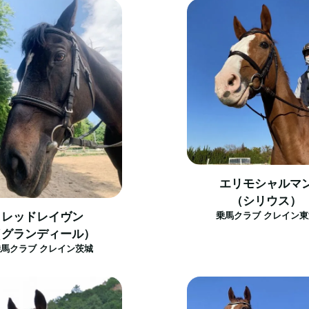
エリモシャルマ
（シリウス）
レッドレイヴン
乗馬クラブ クレイン東
（グランディール）
乗馬クラブ クレイン茨城