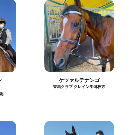
ン
ケツァルテナンゴ
乗馬クラブ クレイン学研枚方
海