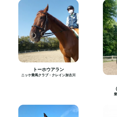
トーホウアラン
ニッケ乗馬クラブ・クレイン加古川