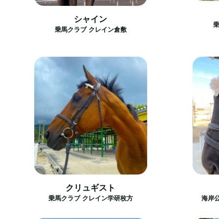
シャイン
乗馬クラブ クレイン倉敷
クリュギスト
乗馬クラブ クレイン学研枚方
海岸