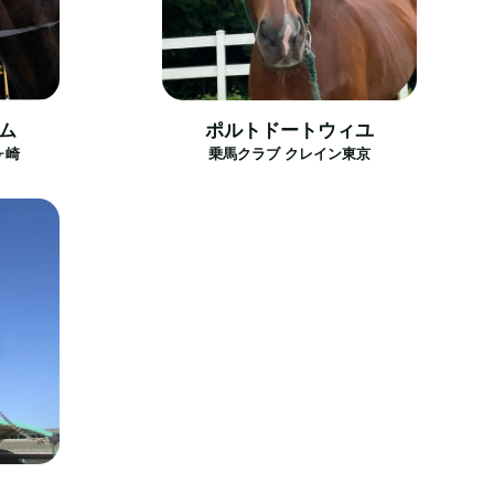
ム
ポルトドートウィユ
ヶ崎
乗馬クラブ クレイン東京