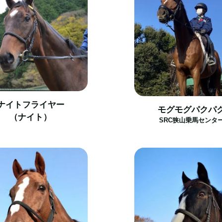
ナイトフライヤー
モグモグパクパ
（ナイト）
SRC狭山乗馬センタ