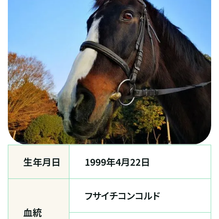
生年月日
1999年4月22日
フサイチコンコルド
血統