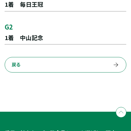
1着　毎日王冠
G2
1着　中山記念
戻る
全国拠点のクレインネットワーク
個別相談承ります
乗馬体験・クラブ検索
入会のご相談・申込
乗馬体験・クラブ検索