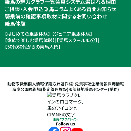
乗馬の魅力
クラブ一覧
会員システム
選ばれる理由
ご相談・入会申込
ご相談・入会申込
乗馬コラム
よくある質問
お知らせ
騎乗前の確認事項
取材に関するお問い合わせ
乗馬体験
【はじめての乗馬体験】
|
【ジュニア乗馬体験】
|
【家族で楽しむ乗馬体験】
|
【乗馬スクール45分】
|
【50代60代からの乗馬入門】
動物取扱業
個人情報保護方針
著作権・免責事項
企業情報
採用情報
海岸公園馬術場(指定管理施設)
服部緑地乗馬センター(業務)
乗馬クラブクレイン
Follow us