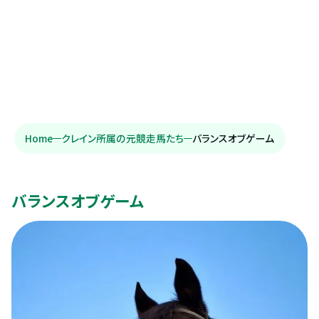
Home
クレイン所属の元競走馬たち
バランスオブゲーム
バランスオブゲーム