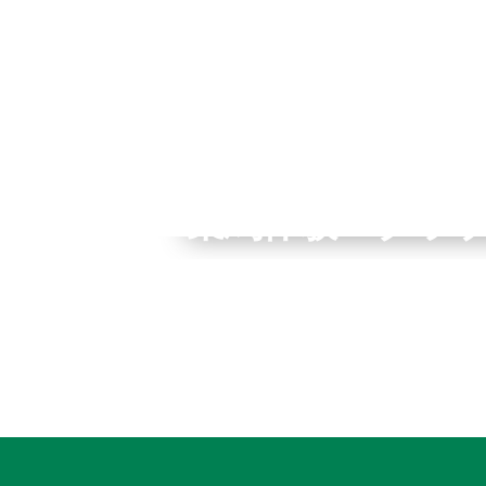
全国拠点のクレインネット
乗馬体験・クラ
個別相談承ります
入会のご相談・
乗馬体験・クラブ検索
ご相談・入会申込