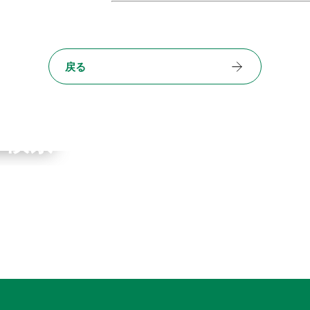
戻る
ワーク
ブ検索
申込