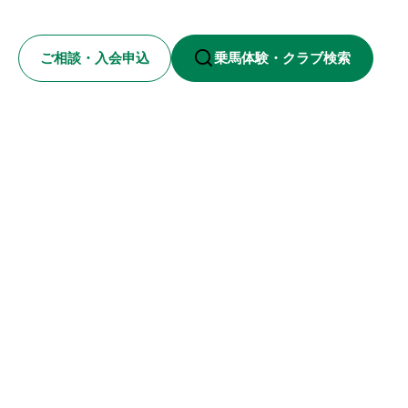
ご相談・入会申込
乗馬体験・クラブ検索