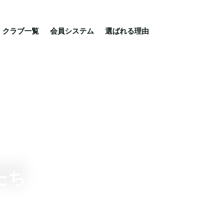
る理由
ご相談・入会相談
乗馬体験・クラブ検索
クラブ一覧
会員システム
選ばれる理由
たち