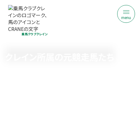
menu
乗馬クラブクレイン
クレイン所属の元競走馬たち