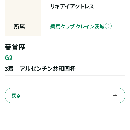
リキアイアクトレス
所属
乗馬クラブ クレイン茨城
受賞歴
G2
3着　アルゼンチン共和国杯
戻る
全国拠点のクレインネットワーク