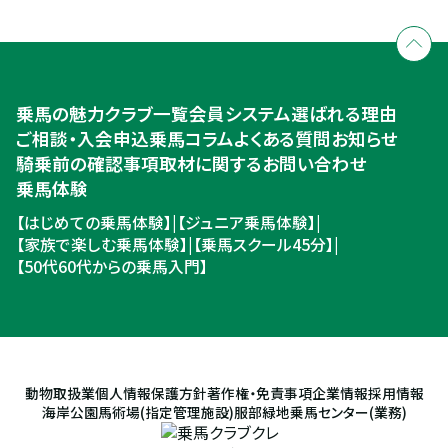
個別相談承ります
乗馬体験・クラブ検索
入会のご相談・申込
乗馬体験・クラブ検索
乗馬の魅力
クラブ一覧
会員システム
選ばれる理由
ご相談・入会申込
ご相談・入会申込
乗馬コラム
よくある質問
お知らせ
騎乗前の確認事項
取材に関するお問い合わせ
乗馬体験
【はじめての乗馬体験】
|
【ジュニア乗馬体験】
|
【家族で楽しむ乗馬体験】
|
【乗馬スクール45分】
|
【50代60代からの乗馬入門】
動物取扱業
個人情報保護方針
著作権・免責事項
企業情報
採用情報
海岸公園馬術場(指定管理施設)
服部緑地乗馬センター(業務)