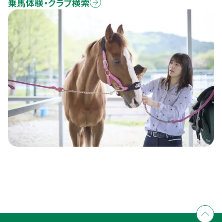
乗馬体験・クラブ検索
全国拠点のクレインネットワーク
個別相談承ります
乗馬体験・クラブ検索
入会のご相談・申込