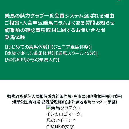
乗馬体験・クラブ検索
乗馬の魅力
クラブ一覧
会員システム
選ばれる理由
ご相談・入会申込
ご相談・入会申込
乗馬コラム
よくある質問
お知らせ
騎乗前の確認事項
取材に関するお問い合わせ
乗馬体験
【はじめての乗馬体験】
|
【ジュニア乗馬体験】
|
【家族で楽しむ乗馬体験】
|
【乗馬スクール45分】
|
【50代60代からの乗馬入門】
動物取扱業
個人情報保護方針
著作権・免責事項
企業情報
採用情報
海岸公園馬術場(指定管理施設)
服部緑地乗馬センター(業務)