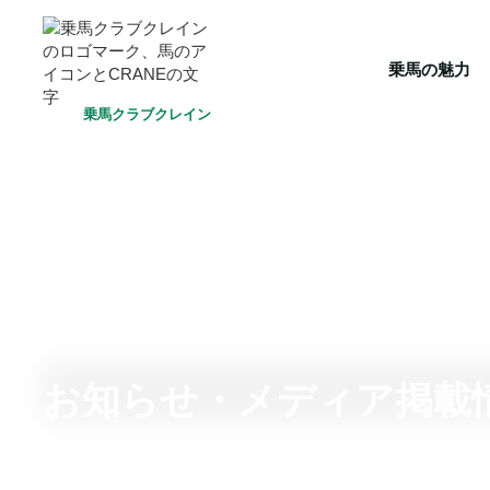
HOME
乗馬の魅力
クラブ一覧
会員システム
選ばれ
乗馬の魅力
乗馬クラブクレイン
お知らせ・メディア掲載