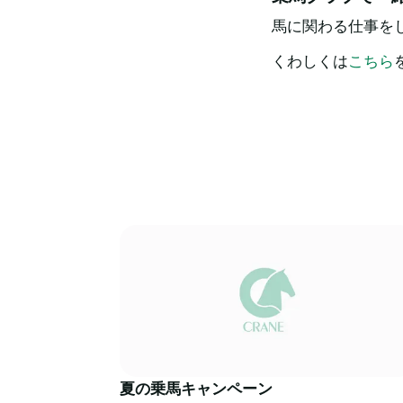
馬に関わる仕事を
くわしくは
こちら
夏の乗馬キャンペーン