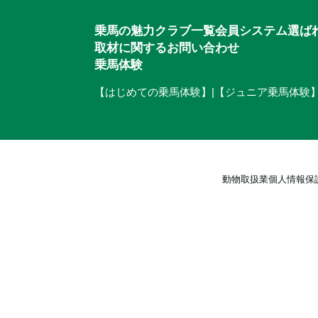
乗馬の魅力
クラブ一覧
会員システム
選ば
取材に関するお問い合わせ
乗馬体験
【はじめての乗馬体験】
|
【ジュニア乗馬体験
動物取扱業
個人情報保