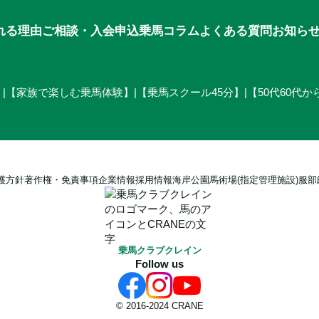
れる理由
ご相談・入会申込
乗馬コラム
よくある質問
お知ら
】
|
【家族で楽しむ乗馬体験】
|
【乗馬スクール45分】
|
【50代60代
護方針
著作権・免責事項
企業情報
採用情報
海岸公園馬術場(指定管理施設)
服部
乗馬クラブクレイン
Follow us
© 2016-2024 CRANE