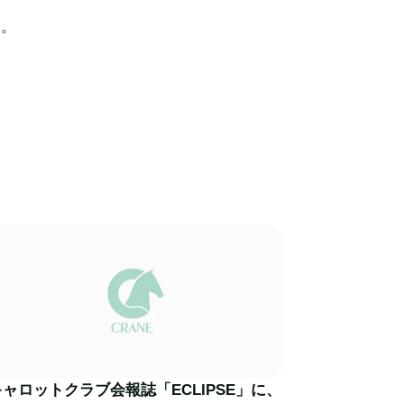
。 
キャロットクラブ会報誌「ECLIPSE」に、