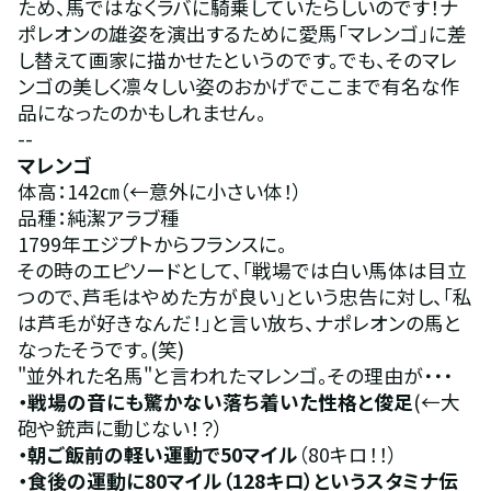
ため、馬ではなくラバに騎乗していたらしいのです！ナ
ポレオンの雄姿を演出するために愛馬「マレンゴ」に差
し替えて画家に描かせたというのです。でも、そのマレ
ンゴの美しく凛々しい姿のおかげでここまで有名な作
品になったのかもしれません。
--
マレンゴ 
体高：142㎝（←意外に小さい体！）
品種：純潔アラブ種
1799年エジプトからフランスに。
その時のエピソードとして、「戦場では白い馬体は目立
つので、芦毛はやめた方が良い」という忠告に対し、「私
は芦毛が好きなんだ！」と言い放ち、ナポレオンの馬と
なったそうです。(笑)
"並外れた名馬"と言われたマレンゴ。その理由が・・・
・戦場の音にも驚かない落ち着いた性格と俊足
(←大
砲や銃声に動じない！？）
・朝ご飯前の軽い運動で50マイル
（80キロ！！）
・食後の運動に80マイル（128キロ）というスタミナ伝