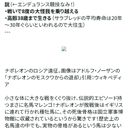
説
（←エンデュランス競技なみ！）
・戦いで8度の大怪我を乗り越える 
・高齢38歳まで生きる
（サラブレッドの平均寿命は20年
～30年ぐらいといわれるので大往生）
---
ナポレオンのロシア遠征。画像はアドルフ・ノーザンの
「ナポレオンのモスクワからの退却」引用：ウィキペディ
ア
小さな体に大きな戦をくぐり抜け、伝説的エピソード持
つまさに名馬マレンゴ！ナポレオンが敗戦後はイギリス
に連れて行かれ種牡馬に、その死後骨格は国立軍事博
物館に収蔵されているというから驚きです！歴史上の
名馬達の中でも、実物の骨格があるという馬は少ない