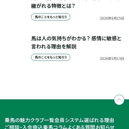
継がれる特徴とは？
馬のことをもっと知ろう
2026
年
6
月
15
日
馬は人の気持ちがわかる？ 感情に敏感と
言われる理由を解説
馬のことをもっと知ろう
2026
年
5
月
13
日
全国拠点のクレインネットワーク
個別相談承ります
乗馬体験・クラブ検索
入会のご相談・申込
乗馬体験・クラブ検索
乗馬の魅力
クラブ一覧
会員システム
選ばれる理由
ご相談・入会申込
ご相談・入会申込
乗馬コラム
よくある質問
お知らせ