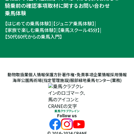
騎乗前の確認事項
取材に関するお問い合わせ
乗馬体験
【はじめての乗馬体験】
|
【ジュニア乗馬体験】
|
【家族で楽しむ乗馬体験】
|
【乗馬スクール45分】
|
【50代60代からの乗馬入門】
動物取扱業
個人情報保護方針
著作権・免責事項
企業情報
採用情報
海岸公園馬術場(指定管理施設)
服部緑地乗馬センター(業務)
乗馬クラブクレイン
Follow us
© 2016-2024 CRANE