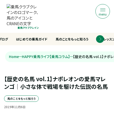
menu
乗馬クラブクレイン
ブログ
はじめての乗馬ガイド
馬のことをもっと知ろう
乗馬レッス
Home
HAPPY乗馬ライフ【乗馬コラム】
【歴史の名馬 vol.1】
【歴史の名馬 vol.1】ナポレオンの愛馬マレ
ンゴ｜小さな体で戦場を駆けた伝説の名馬
馬のことをもっと知ろう
2019
年
11
月
6
日