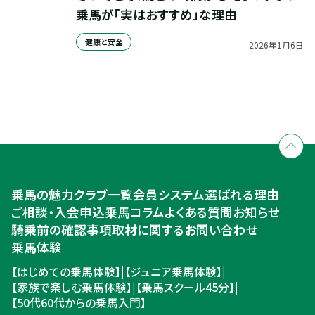
乗馬が「実はおすすめ」な理由
健康と安全
2026
年
1
月
6
日
全国拠点のクレインネットワーク
個別相談承ります
乗馬体験・クラブ検索
入会のご相談・申込
乗馬体験・クラブ検索
乗馬の魅力
クラブ一覧
会員システム
選ばれる理由
ご相談・入会申込
ご相談・入会申込
乗馬コラム
よくある質問
お知らせ
騎乗前の確認事項
取材に関するお問い合わせ
乗馬体験
【はじめての乗馬体験】
|
【ジュニア乗馬体験】
|
【家族で楽しむ乗馬体験】
|
【乗馬スクール45分】
|
【50代60代からの乗馬入門】