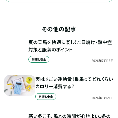
その他の記事
夏の乗馬を快適に楽しむ！日焼け・熱中症
対策と服装のポイント
健康と安全
2026
年
7
月
19
日
実はすごい運動量！乗馬ってどれくらい
カロリー消費する？
健康と安全
2026
年
1
月
21
日
寒い冬こそ、馬との時間が心地よい。冬の