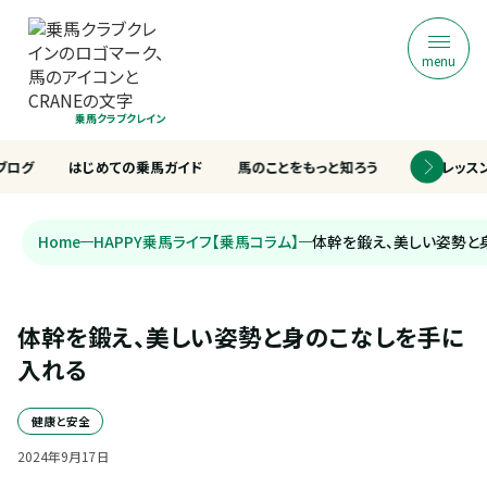
menu
乗馬クラブクレイン
ブログ
はじめての乗馬ガイド
馬のことをもっと知ろう
乗馬レッス
Home
HAPPY乗馬ライフ【乗馬コラム】
体幹を鍛え、美しい姿勢と
体幹を鍛え、美しい姿勢と身のこなしを手に
入れる
健康と安全
2024
年
9
月
17
日