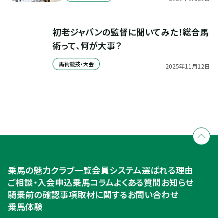
初老ジャパンの監督に聞いてみた！総合馬
術って、何が大事？
馬術競技・大会
2025
年
11
月
12
日
全国拠点のクレインネットワーク
個別相談承ります
乗馬体験・クラブ検索
入会のご相談・申込
乗馬体験・クラブ検索
乗馬の魅力
クラブ一覧
会員システム
選ばれる理由
ご相談・入会申込
ご相談・入会申込
乗馬コラム
よくある質問
お知らせ
騎乗前の確認事項
取材に関するお問い合わせ
乗馬体験