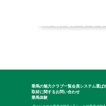
全国拠点のクレインネット
乗馬体験・クラ
個別相談承ります
入会のご相談・
乗馬体験・クラブ検索
ご相談・入会申込
乗馬の魅力
クラブ一覧
会員システム
選ば
取材に関するお問い合わせ
乗馬体験