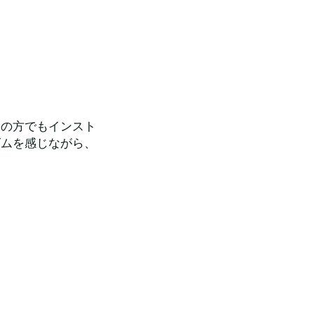
ての方でもインスト
ズムを感じながら、