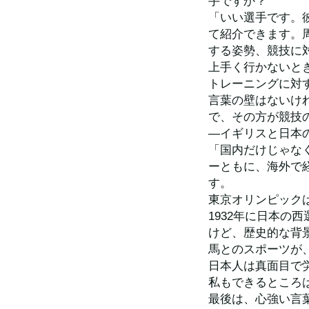
手ですか？
「いい選手です。
て紹介できます。
する姿勢、競技に
上手く行かないと
トレーニングに対
言葉の壁はないけ
で、その方が競技
―イギリスと日本
「国内だけじゃな
ーともに、海外で
す。
東京オリンピック
1932年に日本
けど、歴史的な背
馬とのスポーツが
日本人は真面目で
私もできるところ
最後は、心強い言