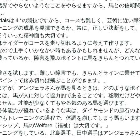
然界でやらないようなことをやらせますから、馬との信頼
ん。
orse Trialsは４*の競技ですから、コースも難しく、芸術に
ーニングの成果を発揮できるか、常に、正しい決断をして
そういった精神面も大切です。
はライダーがコースを走り切れるように考えて作ります。
害なので上手くいかなかい時もあるかもしれませんが、どん
乗っているか、障害を飛ぶポイントに馬をきちんとつれて
確さを試します。難しい障害でも、きちんとラインに乗せ
ポイントで踏み切れば飛ぶことができます。」
ますが、アンジェラさんが馬を見るときは、どのようなポ
とは、馬が人に対して協力的であることです。聡明だけど
ません。才能が少なくてもやる気のある馬を選びます。
身体能力が優れているような馬は、ダイヤモンドの原石の
でもトレーニングの過程で、体調を崩してしまう馬もいま
シップ、馬のWelfare（福祉）は大切です。」
ーニングをしている、北島選手、田中選手はアンジェラさ