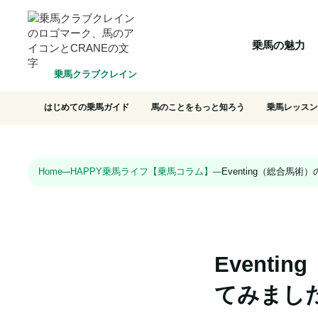
HOME
乗馬の魅力
クラブ一覧
会員システム
選ばれ
乗馬の魅力
乗馬クラブクレイン
はじめての乗馬ガイド
馬のことをもっと知ろう
乗馬レッスン
Home
HAPPY乗馬ライフ【乗馬コラム】
Eventing（総合
Event
てみまし