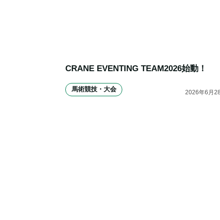
CRANE EVENTING TEAM2026始動！
馬術競技・大会
2026
年
6
月
2