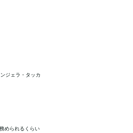
アンジェラ・タッカ
を務められるくらい