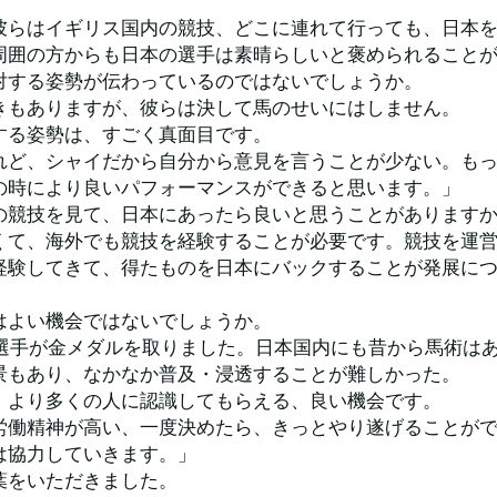
彼らはイギリス国内の競技、どこに連れて行っても、日本
周囲の方からも日本の選手は素晴らしいと褒められること
対する姿勢が伝わっているのではないでしょうか。
きもありますが、彼らは決して馬のせいにはしません。
する姿勢は、すごく真面目です。
れど、シャイだから自分から意見を言うことが少ない。も
の時により良いパフォーマンスができると思います。」
の競技を見て、日本にあったら良いと思うことがあります
くて、海外でも競技を経験することが必要です。競技を運
経験してきて、得たものを日本にバックすることが発展に
はよい機会ではないでしょうか。
の西選手が金メダルを取りました。日本国内にも昔から馬術は
景もあり、なかなか普及・浸透することが難しかった。
、より多くの人に認識してもらえる、良い機会です。
労働精神が高い、一度決めたら、きっとやり遂げることが
は協力していきます。」
葉をいただきました。