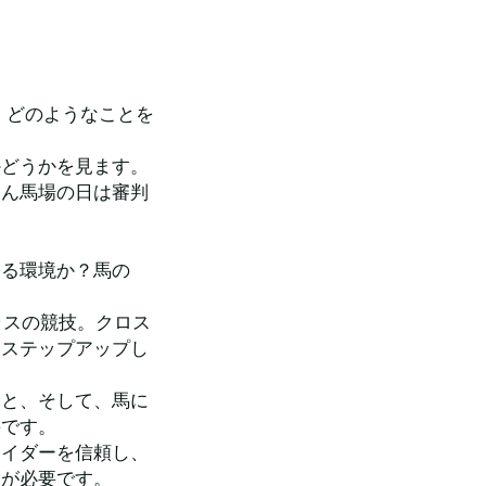
たが、どのようなことを
かどうかを見ます。
ろん馬場の日は審判
きる環境か？馬の
しいクラスの競技。クロス
りステップアップし
こと、そして、馬に
要です。
ライダーを信頼し、
とが必要です。