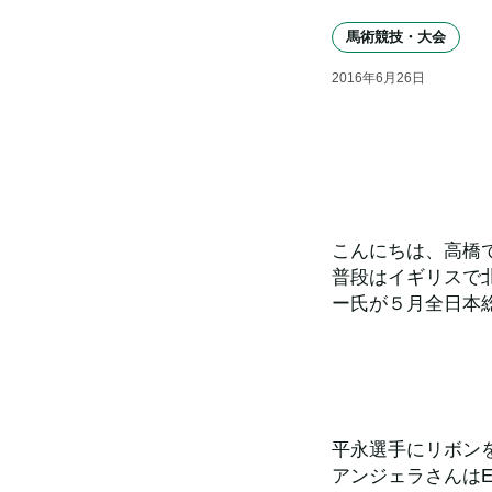
馬術競技・大会
2016
年
6
月
26
日
こんにちは、高橋
普段はイギリスで
ー氏が５月全日本
平永選手にリボン
アンジェラさんはE