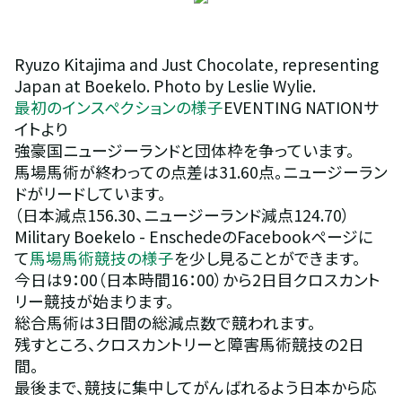
Ryuzo Kitajima and Just Chocolate, representing 
Japan at Boekelo. Photo by Leslie Wylie.
最初のインスペクションの様子
EVENTING NATIONサ
イトより
強豪国ニュージーランドと団体枠を争っています。
馬場馬術が終わっての点差は31.60点。ニュージーラン
ドがリードしています。
（日本減点156.30、ニュージーランド減点124.70）
Military Boekelo - EnschedeのFacebookページに
て
馬場馬術競技の様子
を少し見ることができます。
今日は9：00（日本時間16：00）から2日目クロスカント
リー競技が始まります。
総合馬術は3日間の総減点数で競われます。
残すところ、クロスカントリーと障害馬術競技の2日
間。
最後まで、競技に集中してがんばれるよう日本から応