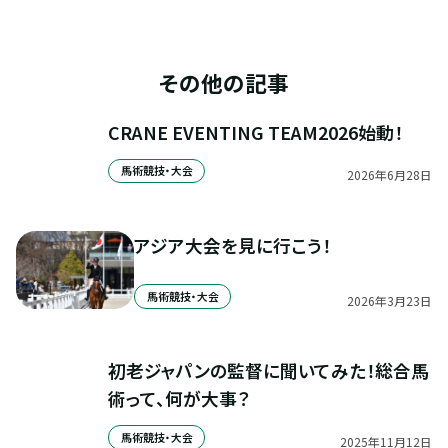
その他の記事
CRANE EVENTING TEAM2026始動！
馬術競技・大会
2026
年
6
月
28
日
アジア大会を見に行こう！
馬術競技・大会
2026
年
3
月
23
日
初老ジャパンの監督に聞いてみた！総合馬
術って、何が大事？
馬術競技・大会
2025
年
11
月
12
日