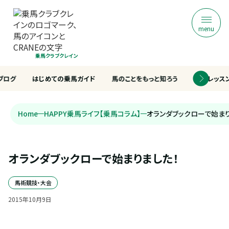
menu
乗馬クラブクレイン
ブログ
はじめての乗馬ガイド
馬のことをもっと知ろう
乗馬レッス
Home
HAPPY乗馬ライフ【乗馬コラム】
オランダブックローで始まり
オランダブックローで始まりました！
馬術競技・大会
2015
年
10
月
9
日