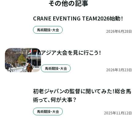
その他の記事
CRANE EVENTING TEAM2026始動！
馬術競技・大会
2026
年
6
月
28
日
アジア大会を見に行こう！
馬術競技・大会
2026
年
3
月
23
日
初老ジャパンの監督に聞いてみた！総合馬
術って、何が大事？
馬術競技・大会
2025
年
11
月
12
日