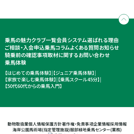
全国拠点のクレインネットワーク
個別相談承ります
乗馬体験・クラブ検索
入会のご相談・申込
乗馬体験・クラブ検索
乗馬の魅力
クラブ一覧
会員システム
選ばれる理由
ご相談・入会申込
ご相談・入会申込
乗馬コラム
よくある質問
お知らせ
騎乗前の確認事項
取材に関するお問い合わせ
乗馬体験
【はじめての乗馬体験】
|
【ジュニア乗馬体験】
|
【家族で楽しむ乗馬体験】
|
【乗馬スクール45分】
|
【50代60代からの乗馬入門】
動物取扱業
個人情報保護方針
著作権・免責事項
企業情報
採用情報
海岸公園馬術場(指定管理施設)
服部緑地乗馬センター(業務)