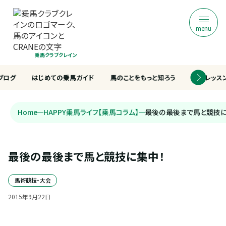
menu
乗馬クラブクレイン
ブログ
はじめての乗馬ガイド
馬のことをもっと知ろう
乗馬レッス
Home
HAPPY乗馬ライフ【乗馬コラム】
最後の最後まで馬と競技に
最後の最後まで馬と競技に集中！
馬術競技・大会
2015
年
9
月
22
日