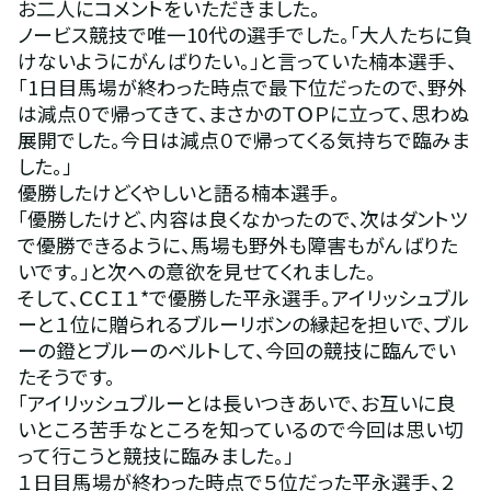
お二人にコメントをいただきました。
ノービス競技で唯一10代の選手でした。「大人たちに負
けないようにがんばりたい。」と言っていた楠本選手、
「1日目馬場が終わった時点で最下位だったので、野外
は減点０で帰ってきて、まさかのＴＯＰに立って、思わぬ
展開でした。今日は減点０で帰ってくる気持ちで臨みま
した。」
優勝したけどくやしいと語る楠本選手。
「優勝したけど、内容は良くなかったので、次はダントツ
で優勝できるように、馬場も野外も障害もがんばりた
いです。」と次への意欲を見せてくれました。
そして、ＣＣＩ１*で優勝した平永選手。アイリッシュブル
ーと１位に贈られるブルーリボンの縁起を担いで、ブル
ーの鐙とブルーのベルトして、今回の競技に臨んでい
たそうです。
「アイリッシュブルーとは長いつきあいで、お互いに良
いところ苦手なところを知っているので今回は思い切
って行こうと競技に臨みました。」
１日目馬場が終わった時点で５位だった平永選手、２