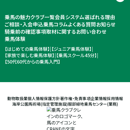
乗馬体験・クラブ検索
乗馬の魅力
クラブ一覧
会員システム
選ばれる理由
ご相談・入会申込
ご相談・入会申込
乗馬コラム
よくある質問
お知らせ
騎乗前の確認事項
取材に関するお問い合わせ
乗馬体験
【はじめての乗馬体験】
|
【ジュニア乗馬体験】
|
【家族で楽しむ乗馬体験】
|
【乗馬スクール45分】
|
【50代60代からの乗馬入門】
動物取扱業
個人情報保護方針
著作権・免責事項
企業情報
採用情報
海岸公園馬術場(指定管理施設)
服部緑地乗馬センター(業務)