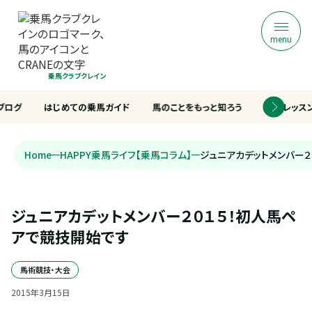
menu
乗馬クラブクレイン
ブログ
はじめての乗馬ガイド
馬のことをもっと知ろう
乗馬レッス
Home
HAPPY乗馬ライフ【乗馬コラム】
ジュニアカデットメンバー
ジュニアカデットメンバー２０１５！初人馬ペ
アで競技開始です
馬術競技・大会
2015
年
3
月
15
日