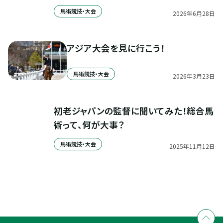
馬術競技・大会
2026
年
6
月
28
日
アジア大会を見に行こう！
馬術競技・大会
2026
年
3
月
23
日
初老ジャパンの監督に聞いてみた！総合馬
術って、何が大事？
馬術競技・大会
2025
年
11
月
12
日
全国拠点のクレインネットワーク
個別相談承ります
乗馬体験・クラブ検索
入会のご相談・申込