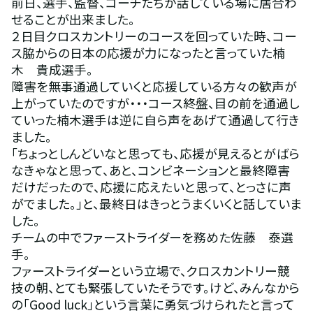
前日、選手、監督、コーチたちが話している場に居合わ
せることが出来ました。
２日目クロスカントリーのコースを回っていた時、コー
ス脇からの日本の応援が力になったと言っていた楠
木　貴成選手。
障害を無事通過していくと応援している方々の歓声が
上がっていたのですが・・・コース終盤、目の前を通過し
ていった楠木選手は逆に自ら声をあげて通過して行き
ました。
「ちょっとしんどいなと思っても、応援が見えるとがばら
なきゃなと思って、あと、コンビネーションと最終障害
だけだったので、応援に応えたいと思って、とっさに声
がでました。」と、最終日はきっとうまくいくと話していま
した。
チームの中でファーストライダーを務めた佐藤　泰選
手。
ファーストライダーという立場で、クロスカントリー競
技の朝、とても緊張していたそうです。けど、みんなから
の「Good luck」という言葉に勇気づけられたと言って