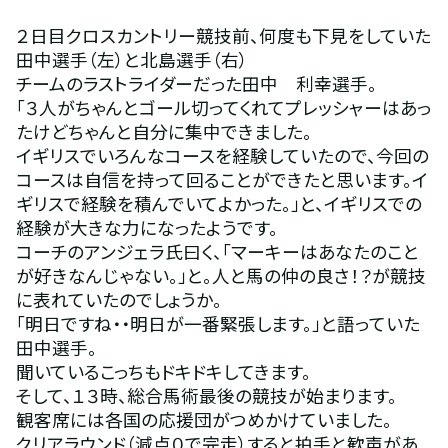
２日目クロスカントリー競技前、何度も下見をしていた
田中選手（左）と北島選手（右）
チームのラストライダーだった田中　利幸選手。
「３人がちゃんとゴール切ってくれてプレッシャーはあっ
たけどちゃんと自分に集中できました。
イギリスでいろんなコースを経験していたので、今回の
コースは自信を持って回ることができたと思います。イ
ギリスで経験を積んでいてよかった。」と、イギリスでの
経験が大きな力になったようです。
コーチのアンジェラ氏曰く、「マーキーはあなたのこと
が好きなんじゃない。」と。人と馬の仲の良さ！？が競技
に表れていたのでしょうか。
「明日ですね・・明日が一番緊張します。」と語っていた
田中選手。
聞いているこっちもドキドキしてきます。
そして、１３時、総合馬術最後の競技が始まります。
観客席には各国の応援団がつめかけていました。
クリアラウンド（減点０で完走）すると拍手と歓声があ