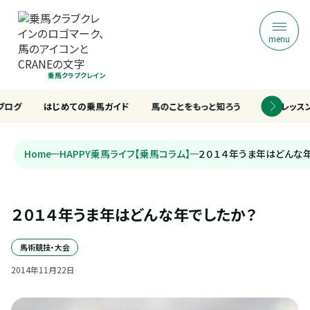
menu
乗馬クラブクレイン
ブログ
はじめての乗馬ガイド
馬のことをもっと知ろう
乗馬レッス
Home
HAPPY乗馬ライフ【乗馬コラム】
２０１４年うま年はどんな
２０１４年うま年はどんな年でしたか？
馬術競技・大会
2014
年
11
月
22
日