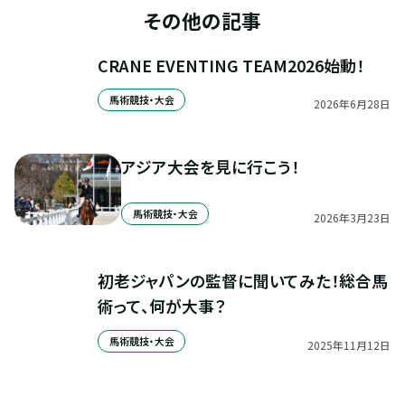
その他の記事
CRANE EVENTING TEAM2026始動！
馬術競技・大会
2026
年
6
月
28
日
アジア大会を見に行こう！
馬術競技・大会
2026
年
3
月
23
日
初老ジャパンの監督に聞いてみた！総合馬
術って、何が大事？
馬術競技・大会
2025
年
11
月
12
日