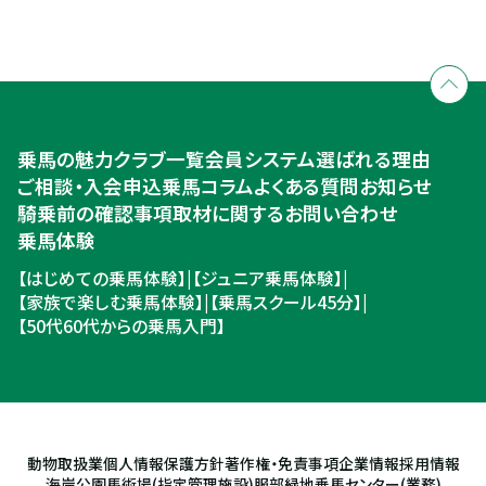
全国拠点のクレインネットワーク
個別相談承ります
乗馬体験・クラブ検索
入会のご相談・申込
乗馬体験・クラブ検索
乗馬の魅力
クラブ一覧
会員システム
選ばれる理由
ご相談・入会申込
ご相談・入会申込
乗馬コラム
よくある質問
お知らせ
騎乗前の確認事項
取材に関するお問い合わせ
乗馬体験
【はじめての乗馬体験】
|
【ジュニア乗馬体験】
|
【家族で楽しむ乗馬体験】
|
【乗馬スクール45分】
|
【50代60代からの乗馬入門】
動物取扱業
個人情報保護方針
著作権・免責事項
企業情報
採用情報
海岸公園馬術場(指定管理施設)
服部緑地乗馬センター(業務)