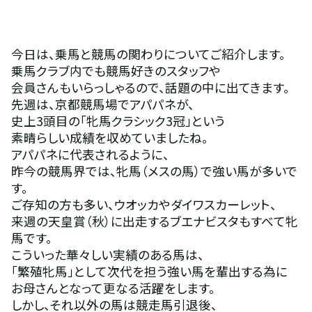
今日は、乗馬と競馬の関わりについてご紹介します。
乗馬クラブ内でも競馬好きのスタッフや
会員さんもいらっしゃるので、話題の中に出てきます。
先週は、京都競馬場でアパパネが、
史上3頭目の「牝馬クラシック3冠」という
素晴らしい成績を収めていましたね。
アパパネに代表されるように、
昨今の競馬界では、牝馬（メスの馬）で強い馬が多いで
す。
ご存知の方も多い、ウオッカやダイワスカーレット、
来週の天皇賞（秋）に出走するブエナビスタもすべて牝
馬です。
こういった華々しい実績のある馬は、
「繁殖牝馬」として次代を担う強い馬を輩出する為に
お母さんとなって更なる活躍をします。
しかし、それ以外の馬は競走馬引退後、