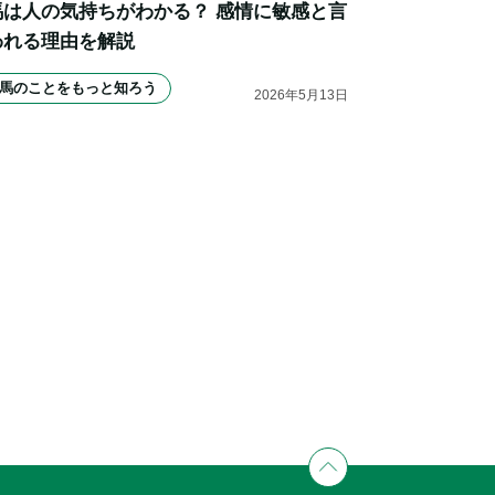
馬は人の気持ちがわかる？ 感情に敏感と言
われる理由を解説
馬のことをもっと知ろう
2026
年
5
月
13
日