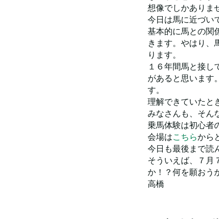
想像でしかありま
今日は馬に近づい
基本的に馬との関
きます。やはり、
ります。
１６年間馬と接し
があると思います
す。
理解できていたと
みなさんも、そん
乗馬体験は初心者
会場は
こちら
から
今日も最後まで読
そういえば、７月
か！？何を願おう
高橋