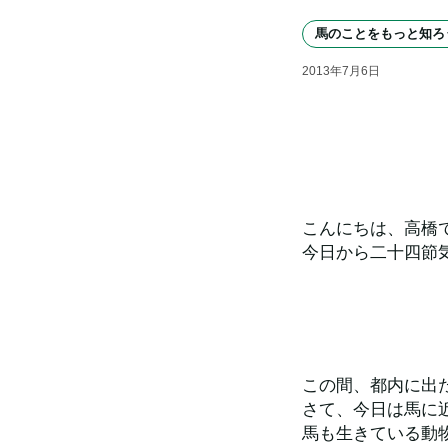
馬のことをもっと知ろ
2013
年
7
月
6
日
こんにちは、高橋
今日から二十四節
この間、都内に出
さて、今日は馬に
馬も生きている動