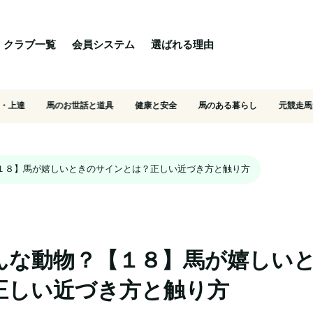
る理由
ご相談・入会相談
乗馬体験・クラブ検索
クラブ一覧
会員システム
選ばれる理由
・上達
馬のお世話と道具
健康と安全
馬のある暮らし
元競走馬
１８】馬が嬉しいときのサインとは？正しい近づき方と触り方
んな動物？【１８】馬が嬉しい
正しい近づき方と触り方