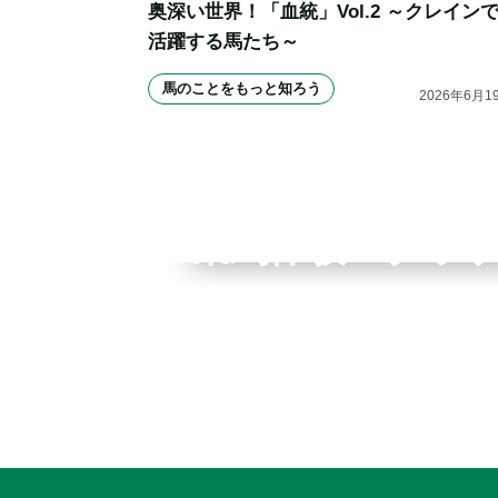
奥深い世界！「血統」Vol.2 ～クレイン
活躍する馬たち～
馬のことをもっと知ろう
2026
年
6
月
1
全国拠点のクレインネット
乗馬体験・クラ
個別相談承ります
入会のご相談・
乗馬体験・クラブ検索
ご相談・入会申込