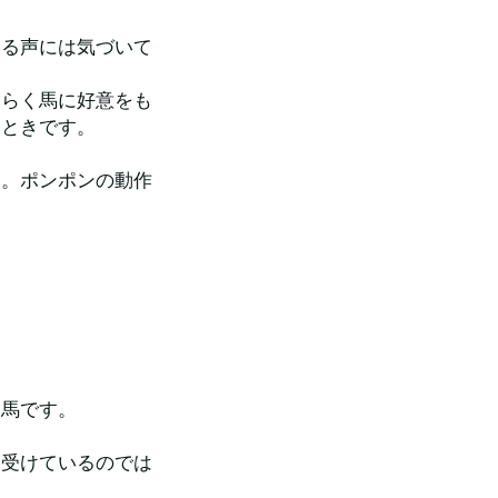
いる声には気づいて
。
そらく馬に好意をも
るときです。
す。ポンポンの動作
る馬です。
を受けているのでは