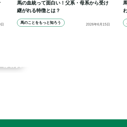
で
馬の血統って面白い！父系・母系から受け
継がれる特徴とは？
馬のことをもっと知ろう
9
日
2026
年
6
月
15
日
ワーク
ブ検索
申込