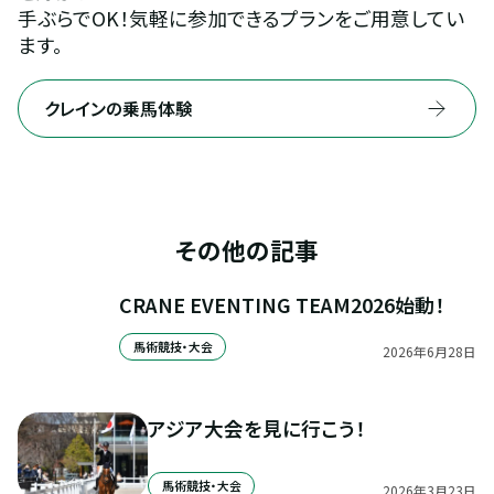
手ぶらでOK！気軽に参加できるプランをご用意してい
ます。
クレインの乗馬体験
その他の記事
CRANE EVENTING TEAM2026始動！
馬術競技・大会
2026
年
6
月
28
日
アジア大会を見に行こう！
馬術競技・大会
2026
年
3
月
23
日