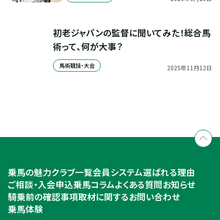
初老ジャパンの監督に聞いてみた！総合馬
術って、何が大事？
馬術競技・大会
2025
年
11
月
12
日
全国拠点のクレインネットワーク
個別相談承ります
乗馬体験・クラブ検索
入会のご相談・申込
乗馬体験・クラブ検索
乗馬の魅力
クラブ一覧
会員システム
選ばれる理由
ご相談・入会申込
ご相談・入会申込
乗馬コラム
よくある質問
お知らせ
騎乗前の確認事項
取材に関するお問い合わせ
乗馬体験