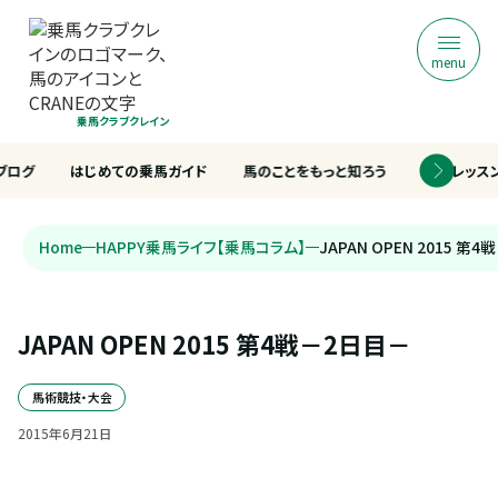
menu
乗馬クラブクレイン
ブログ
はじめての乗馬ガイド
馬のことをもっと知ろう
乗馬レッス
Home
HAPPY乗馬ライフ【乗馬コラム】
JAPAN OPEN 2015 第
JAPAN OPEN 2015 第4戦－2日目－
馬術競技・大会
2015
年
6
月
21
日