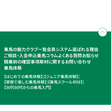
全国拠点のクレインネットワーク
個別相談承ります
乗馬体験・クラブ検索
入会のご相談・申込
乗馬体験・クラブ検索
乗馬の魅力
クラブ一覧
会員システム
選ばれる理由
ご相談・入会申込
ご相談・入会申込
乗馬コラム
よくある質問
お知らせ
騎乗前の確認事項
取材に関するお問い合わせ
乗馬体験
【はじめての乗馬体験】
|
【ジュニア乗馬体験】
|
【家族で楽しむ乗馬体験】
|
【乗馬スクール45分】
|
【50代60代からの乗馬入門】