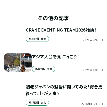
その他の記事
CRANE EVENTING TEAM2026始動！
馬術競技・大会
2026
年
6
月
28
日
アジア大会を見に行こう！
馬術競技・大会
2026
年
3
月
23
日
初老ジャパンの監督に聞いてみた！総合馬
術って、何が大事？
馬術競技・大会
2025
年
11
月
12
日