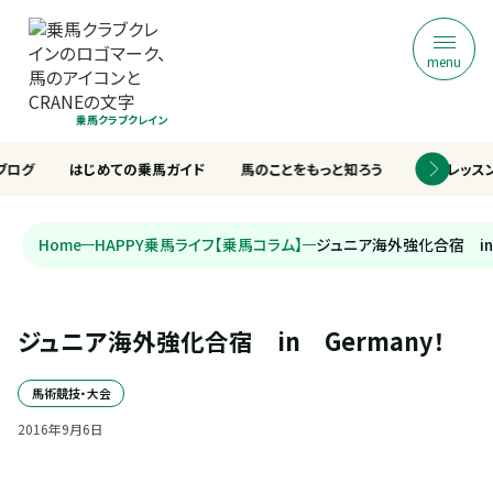
menu
乗馬クラブクレイン
ブログ
はじめての乗馬ガイド
馬のことをもっと知ろう
乗馬レッス
Home
HAPPY乗馬ライフ【乗馬コラム】
ジュニア海外強化合宿 in 
ジュニア海外強化合宿　in　Germany！
馬術競技・大会
2016
年
9
月
6
日