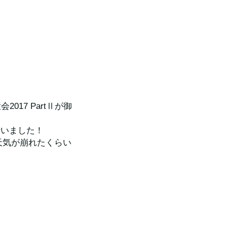
017 PartⅡが御
行いました！
し天気が崩れたくらい