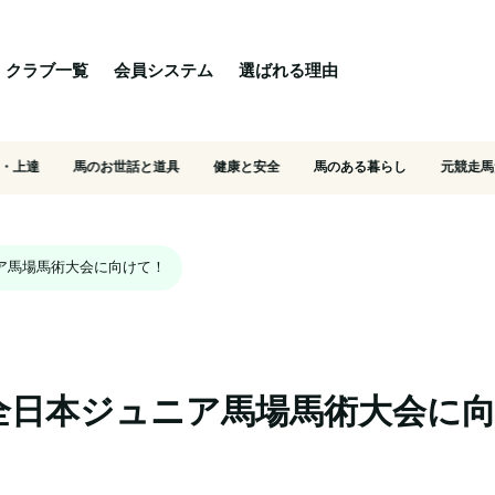
る理由
ご相談・入会相談
乗馬体験・クラブ検索
クラブ一覧
会員システム
選ばれる理由
・上達
馬のお世話と道具
健康と安全
馬のある暮らし
元競走馬
ュニア馬場馬術大会に向けて！
17全日本ジュニア馬場馬術大会に