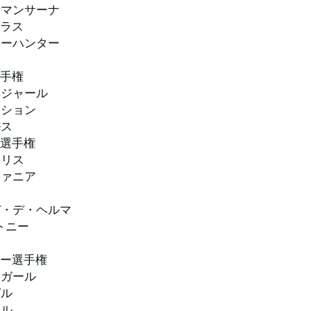
ーマンサーナ
クラス
ャーハンター
ィ
選手権
ベジャール
クション
ルス
ー選手権
タリス
ファニア
バ・デ・ヘルマ
トニー
レ
ダー選手権
ムガール
ピル
ナル