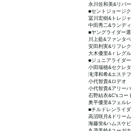
永川佐和美&リバ
■セントジョージ
冨川宏樹&トレジ
中田秀二&ランデ
■ヤングライダー
川上藍&ファンタ
安田利実&リフレ
大木優里&ｒレグ
■ジュニアライダ
小田瑞穂&セクレ
滝澤和希&エステ
小代智貴&ロデオ
小代智貴&アリー
石野結衣&C'sコー
奥平優里&フェル
■チルドレンライ
高沼咲月&ドリー
海藤蛍&ハムスケ
丸茂美鈴&ユーガ