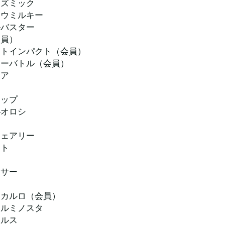
タズミック
ョウミルキー
ルバスター
会員）
ストインパクト（会員）
ィーバトル（会員）
ィア
トップ
―オロシ
フェアリー
ント
ンサー
・カルロ（会員）
ールミノスタ
クルス