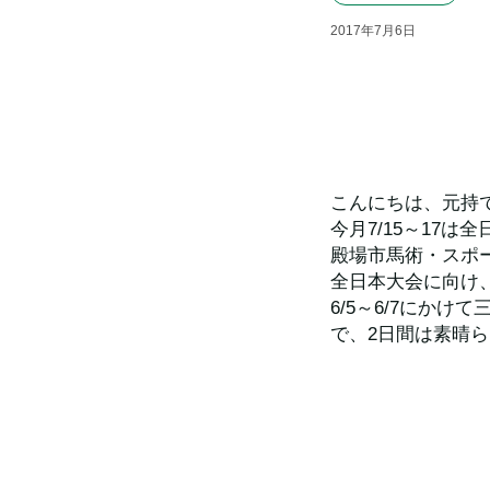
2017
年
7
月
6
日
こんにちは、元持
今月7/15～17は
殿場市馬術・スポ
全日本大会に向け
6/5～6/7にか
で、2日間は素晴