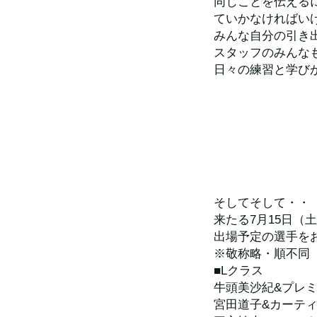
同じことを伝える
ていかなければい
みんな自分の引き
スタッフのみんな
日々の練習と学びが
そしてそして・・
来たる7月15日（
出場予定の選手を
※敬称略・順不同
■Lクラス
牛頭美沙紀&プレ
宮田道子&カーテ