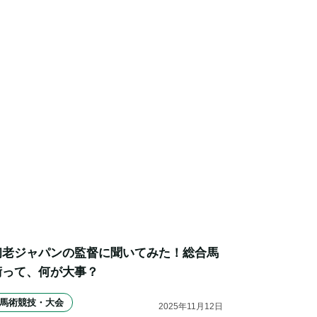
初老ジャパンの監督に聞いてみた！総合馬
術って、何が大事？
馬術競技・大会
2025
年
11
月
12
日