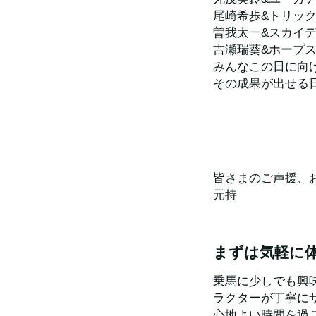
尾崎希歩&トリッ
曽我太一&スカイ
吉瀬瑞葵&ホープ
みんなこの日に向
その成果が出せる
皆さまのご声援、
元持
まずは気軽に
乗馬に少しでも興
ラクターが丁寧に
心地よい時間を過