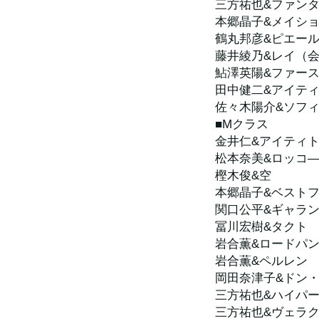
三方祐也&ファン
本郷晶子&メイシ
鶴丸邦彦&ピエー
藤井綾乃&レイ（
鮎澤英陽&ファー
田中健二&アイテ
佐々木陽介&ソフ
■Mクラス
金井仁&アイティ
松本奈美&ロッコ
樫木俊&空
本郷晶子&ベスト
関口公平&ギャラ
冨川宏樹&タクト
岩合薫&ロードパ
岩合薫&ペルレン
岡田奈津子&ドン
三方祐也&ハイパ
三方祐也&ヴェラ