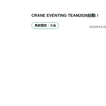
CRANE EVENTING TEAM2026始動！
馬術競技・大会
2026
年
6
月
2
全国拠点のクレインネット