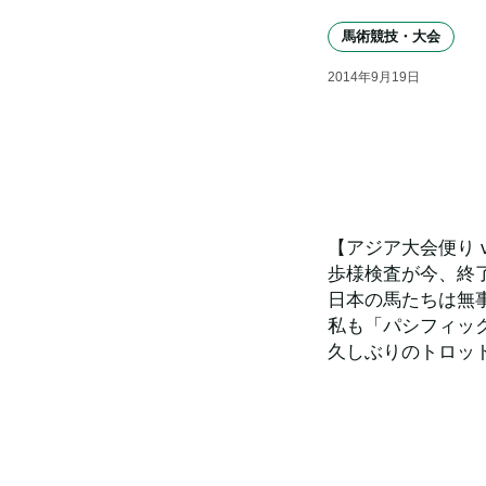
馬術競技・大会
2014
年
9
月
19
日
【アジア大会便り vo
歩様検査が今、終
日本の馬たちは無
私も「パシフィッ
久しぶりのトロッ