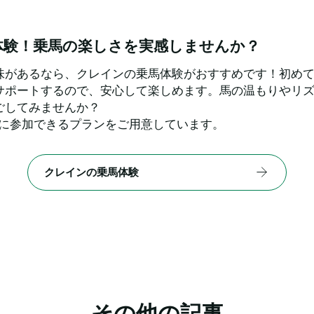
体験！乗馬の楽しさを実感しませんか？
味があるなら、クレインの乗馬体験がおすすめです！初め
サポートするので、安心して楽しめます。馬の温もりやリ
ごしてみませんか？
軽に参加できるプランをご用意しています。
クレインの乗馬体験
その他の記事