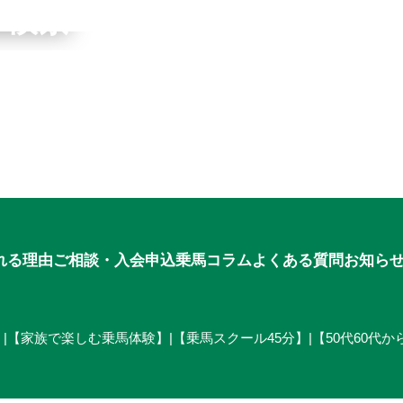
ブ検索
申込
れる理由
ご相談・入会申込
乗馬コラム
よくある質問
お知ら
】
|
【家族で楽しむ乗馬体験】
|
【乗馬スクール45分】
|
【50代60代