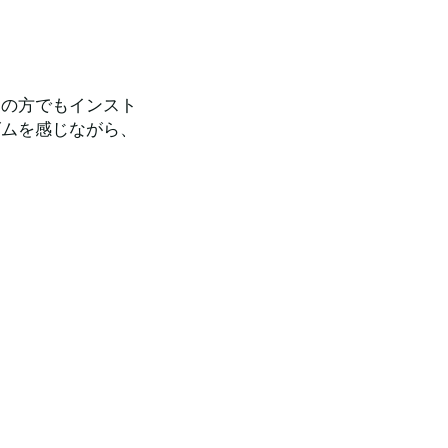
ての方でもインスト
ズムを感じながら、