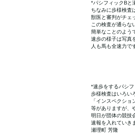
*パシフィックBと
ちなみに歩様検査
獣医と審判がチェ
この検査が通らな
簡単なことのよう
速歩の様子は写真
人も馬も全速力で
*速歩をするパシフ
歩様検査はいろい
「インスペクショ
等がありますが、
明日が団体の競技
速報を入れていき
瀬理町 芳隆