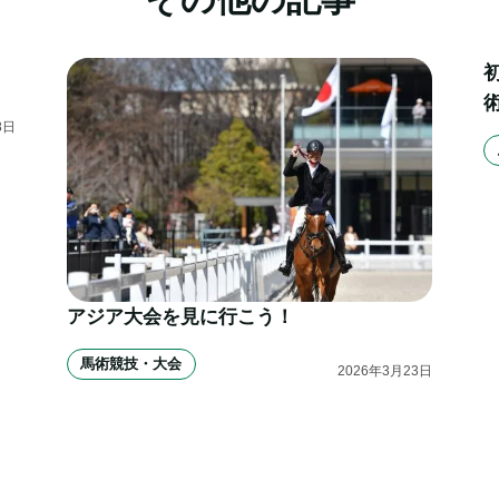
8
日
アジア大会を見に行こう！
馬術競技・大会
2026
年
3
月
23
日
ワーク