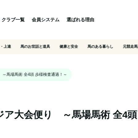
る理由
ご相談・入会相談
乗馬体験・クラブ検索
クラブ一覧
会員システム
選ばれる理由
・上達
馬のお世話と道具
健康と安全
馬のある暮らし
元競走馬
 ～馬場馬術 全4頭 歩様検査通過！～
ジア大会便り　～馬場馬術 全4頭