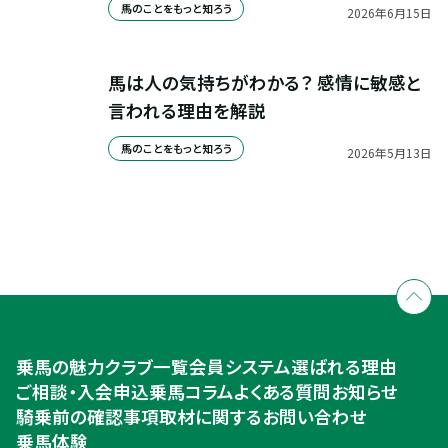
馬のことをもっと知ろう
2026
年
6
月
15
日
馬は人の気持ちがわかる？ 感情に敏感と
言われる理由を解説
馬のことをもっと知ろう
2026
年
5
月
13
日
全国拠点のクレインネットワーク
個別相談承ります
乗馬体験・クラブ検索
入会のご相談・申込
乗馬体験・クラブ検索
乗馬の魅力
クラブ一覧
会員システム
選ばれる理由
ご相談・入会申込
ご相談・入会申込
乗馬コラム
よくある質問
お知らせ
騎乗前の確認事項
取材に関するお問い合わせ
乗馬体験