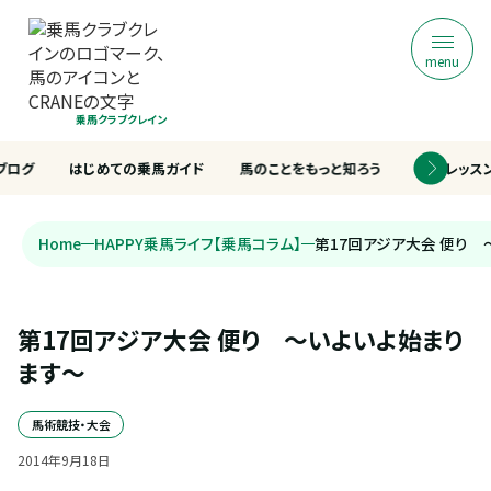
menu
乗馬クラブクレイン
ブログ
はじめての乗馬ガイド
馬のことをもっと知ろう
乗馬レッス
Home
HAPPY乗馬ライフ【乗馬コラム】
第17回アジア大会 便り 
第17回アジア大会 便り　～いよいよ始まり
ます～
馬術競技・大会
2014
年
9
月
18
日