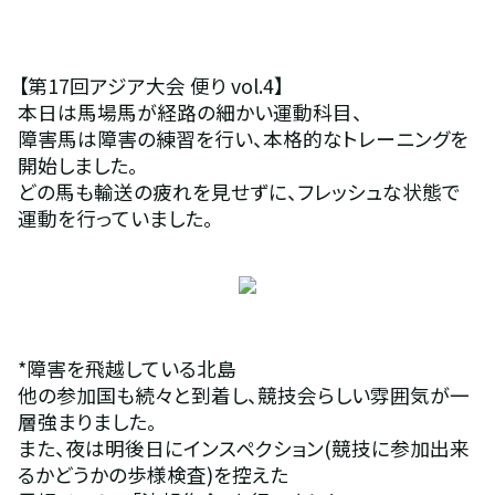
【第17回アジア大会 便り vol.4】
本日は馬場馬が経路の細かい運動科目、
障害馬は障害の練習を行い、本格的なトレーニングを
開始しました。
どの馬も輸送の疲れを見せずに、フレッシュな状態で
運動を行っていました。
*障害を飛越している北島
他の参加国も続々と到着し、競技会らしい雰囲気が一
層強まりました。
また、夜は明後日にインスペクション(競技に参加出来
るかどうかの歩様検査)を控えた