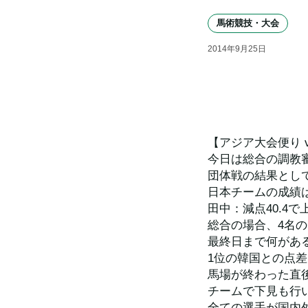
馬術競技・大会
2014
年
9
月
25
日
【アジア大会便り vo
今日は総合の調教
団体戦の結果とし
日本チームの成績は佐
田中：減点40.4で
総合の場合、4名
最終日まで何があ
1位の韓国との点差
馬場が終わった直
チームで下見も行
全ての選手が国内