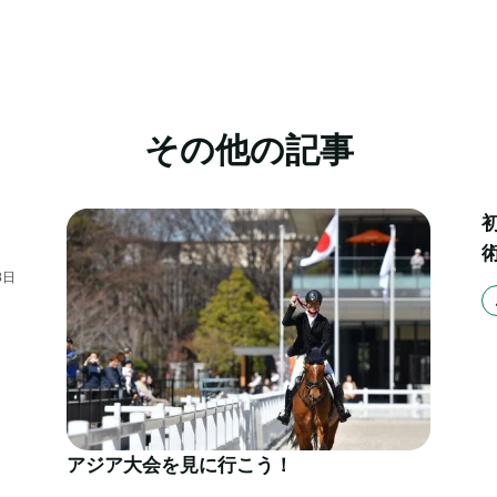
その他の記事
8
日
アジア大会を見に行こう！