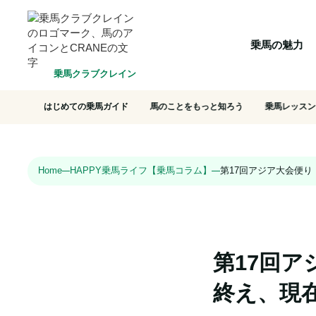
HOME
乗馬の魅力
クラブ一覧
会員システム
選ばれ
乗馬の魅力
乗馬クラブクレイン
はじめての乗馬ガイド
馬のことをもっと知ろう
乗馬レッスン
Home
HAPPY乗馬ライフ【乗馬コラム】
第17回アジア大会便り
第17回
終え、現