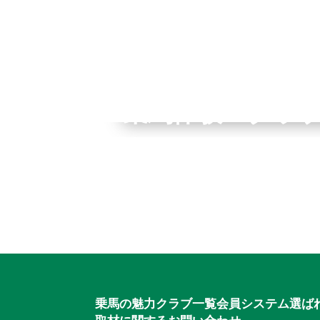
全国拠点のクレインネット
乗馬体験・クラ
個別相談承ります
入会のご相談・
乗馬体験・クラブ検索
ご相談・入会申込
乗馬の魅力
クラブ一覧
会員システム
選ば