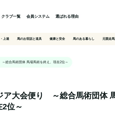
る理由
ご相談・入会相談
乗馬体験・クラブ検索
クラブ一覧
会員システム
選ばれる理由
・上達
馬のお世話と道具
健康と安全
馬のある暮らし
元競走馬
 ～総合馬術団体 馬場馬術を終え、現在2位～
アジア大会便り　～総合馬術団体 
在2位～