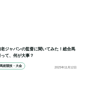
初老ジャパンの監督に聞いてみた！総合馬
術って、何が大事？
馬術競技・大会
2025
年
11
月
12
日