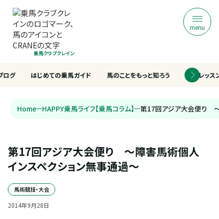
menu
乗馬クラブクレイン
ブログ
はじめての乗馬ガイド
馬のことをもっと知ろう
乗馬レッス
Home
HAPPY乗馬ライフ【乗馬コラム】
第17回アジア大会便り 
第17回アジア大会便り　～障害馬術個人 
インスペクション無事通過～
馬術競技・大会
2014
年
9
月
28
日