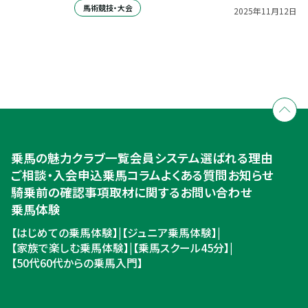
馬術競技・大会
2025
年
11
月
12
日
全国拠点のクレインネットワーク
個別相談承ります
乗馬体験・クラブ検索
入会のご相談・申込
乗馬体験・クラブ検索
乗馬の魅力
クラブ一覧
会員システム
選ばれる理由
ご相談・入会申込
ご相談・入会申込
乗馬コラム
よくある質問
お知らせ
騎乗前の確認事項
取材に関するお問い合わせ
乗馬体験
【はじめての乗馬体験】
|
【ジュニア乗馬体験】
|
【家族で楽しむ乗馬体験】
|
【乗馬スクール45分】
|
【50代60代からの乗馬入門】