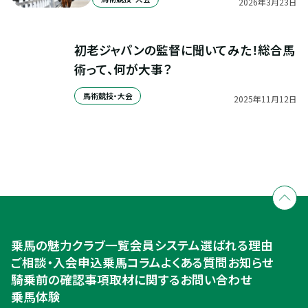
2026
年
3
月
23
日
初老ジャパンの監督に聞いてみた！総合馬
術って、何が大事？
馬術競技・大会
2025
年
11
月
12
日
全国拠点のクレインネットワーク
個別相談承ります
乗馬体験・クラブ検索
入会のご相談・申込
乗馬体験・クラブ検索
乗馬の魅力
クラブ一覧
会員システム
選ばれる理由
ご相談・入会申込
ご相談・入会申込
乗馬コラム
よくある質問
お知らせ
騎乗前の確認事項
取材に関するお問い合わせ
乗馬体験