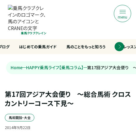
menu
乗馬クラブクレイン
ブログ
はじめての乗馬ガイド
馬のことをもっと知ろう
乗馬レッス
Home
HAPPY乗馬ライフ【乗馬コラム】
第17回アジア大会便り 
第17回アジア大会便り　～総合馬術 クロス
カントリーコース下見～
馬術競技・大会
2014
年
9
月
22
日