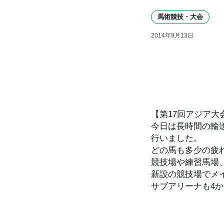
馬術競技・大会
2014
年
9
月
13
日
【第17回アジア大会 
今日は長時間の輸
行いました。
どの馬も多少の疲
競技場や練習馬場
新設の競技場でメ
サブアリーナも4