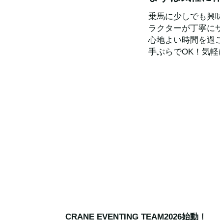
乗馬に少しでも興
ラクターが丁寧に
心地よい時間を過
手ぶらでOK！気
CRANE EVENTING TEAM2026始動！