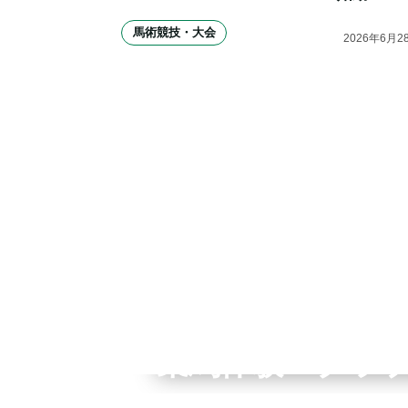
馬術競技・大会
2026
年
6
月
2
全国拠点のクレインネット
乗馬体験・クラ
個別相談承ります