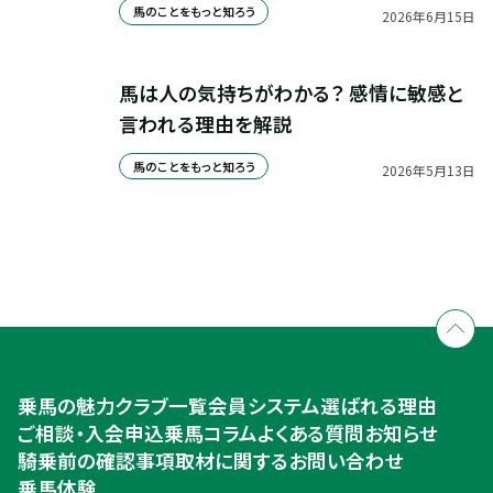
馬のことをもっと知ろう
2026
年
6
月
15
日
馬は人の気持ちがわかる？ 感情に敏感と
言われる理由を解説
馬のことをもっと知ろう
2026
年
5
月
13
日
全国拠点のクレインネットワーク
個別相談承ります
乗馬体験・クラブ検索
入会のご相談・申込
乗馬体験・クラブ検索
乗馬の魅力
クラブ一覧
会員システム
選ばれる理由
ご相談・入会申込
ご相談・入会申込
乗馬コラム
よくある質問
お知らせ
騎乗前の確認事項
取材に関するお問い合わせ
乗馬体験