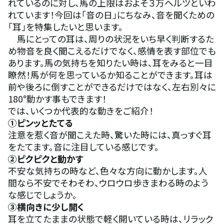
れているのに対し、馬の上限はおよそ３万ヘルツといわ
れています！今回は「音の日」にちなみ、音を聞くための
「耳」を特集したいと思います。
　馬にとっての耳は、周りの状況をいち早く判断するた
め物音を良く聞こえるだけでなく、感情を表す部位でも
あります。馬の気持ちを知りたい時は、耳をみると一目
瞭然！馬が何を思っているか知ることができます。耳は
前や後ろに倒すことができるだけではなく、左右別々に
180°動かす事もできます！
では、いくつか代表的な動きをご紹介！
①ピンッとたてる 
注意を惹く音が聞こえた時、驚いた時には、真っすぐ耳
をたてます。音に注目している感じです。
②ピクピクと動かす 
不安な気持ちの時など、色々な方向に動かします。人
間なら不安でそわそわ、ウロウロ歩きまわる時のよう
な感じでしょうか。
③横向きに少し開く
耳を立てたままの状態で軽く開いている時は、リラック