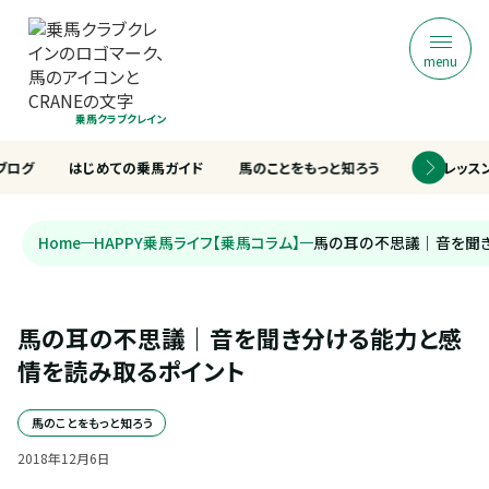
menu
乗馬クラブクレイン
ブログ
はじめての乗馬ガイド
馬のことをもっと知ろう
乗馬レッス
Home
HAPPY乗馬ライフ【乗馬コラム】
馬の耳の不思議｜音を聞
馬の耳の不思議｜音を聞き分ける能力と感
情を読み取るポイント
馬のことをもっと知ろう
2018
年
12
月
6
日