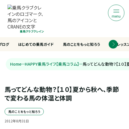
menu
乗馬クラブクレイン
ブログ
はじめての乗馬ガイド
馬のことをもっと知ろう
乗馬レッス
Home
HAPPY乗馬ライフ【乗馬コラム】
馬ってどんな動物？【１０
馬ってどんな動物？【１０】夏から秋へ、季節
で変わる馬の体温と体調
馬のことをもっと知ろう
2012
年
8
月
31
日