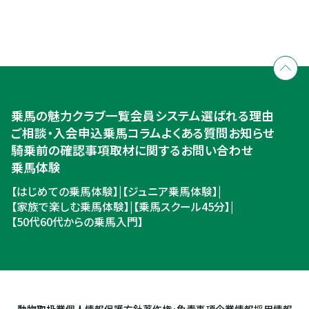
全国拠点のクレインネットワーク
個別相談承ります
乗馬体験・クラブ検索
入会のご相談・申込
乗馬体験・クラブ検索
乗馬の魅力
クラブ一覧
会員システム
選ばれる理由
ご相談・入会申込
ご相談・入会申込
乗馬コラム
よくある質問
お知らせ
騎乗前の確認事項
取材に関するお問い合わせ
乗馬体験
【はじめての乗馬体験】
|
【ジュニア乗馬体験】
|
【家族で楽しむ乗馬体験】
|
【乗馬スクール45分】
|
【50代60代からの乗馬入門】