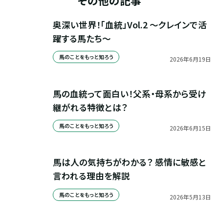
その他の記事
奥深い世界！「血統」Vol.2 ～クレインで活
躍する馬たち～
馬のことをもっと知ろう
2026
年
6
月
19
日
馬の血統って面白い！父系・母系から受け
継がれる特徴とは？
馬のことをもっと知ろう
2026
年
6
月
15
日
馬は人の気持ちがわかる？ 感情に敏感と
言われる理由を解説
馬のことをもっと知ろう
2026
年
5
月
13
日