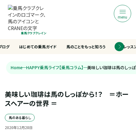
menu
乗馬クラブクレイン
ブログ
はじめての乗馬ガイド
馬のことをもっと知ろう
乗馬レッス
Home
HAPPY乗馬ライフ【乗馬コラム】
美味しい珈琲は馬のしっぽ
美味しい珈琲は馬のしっぽから！？　＝ホー
スヘアーの世界 ＝
馬のある暮らし
2020
年
12
月
28
日