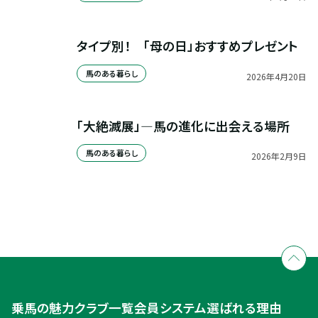
タイプ別！　「母の日」おすすめプレゼント
馬のある暮らし
2026
年
4
月
20
日
「大絶滅展」—馬の進化に出会える場所
馬のある暮らし
2026
年
2
月
9
日
全国拠点のクレインネットワーク
個別相談承ります
乗馬体験・クラブ検索
入会のご相談・申込
乗馬体験・クラブ検索
乗馬の魅力
クラブ一覧
会員システム
選ばれる理由
ご相談・入会申込