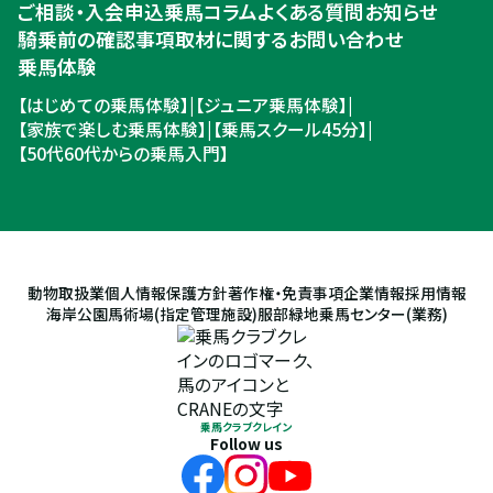
ご相談・入会申込
乗馬コラム
よくある質問
お知らせ
騎乗前の確認事項
取材に関するお問い合わせ
乗馬体験
【はじめての乗馬体験】
|
【ジュニア乗馬体験】
|
【家族で楽しむ乗馬体験】
|
【乗馬スクール45分】
|
【50代60代からの乗馬入門】
動物取扱業
個人情報保護方針
著作権・免責事項
企業情報
採用情報
海岸公園馬術場(指定管理施設)
服部緑地乗馬センター(業務)
乗馬クラブクレイン
Follow us