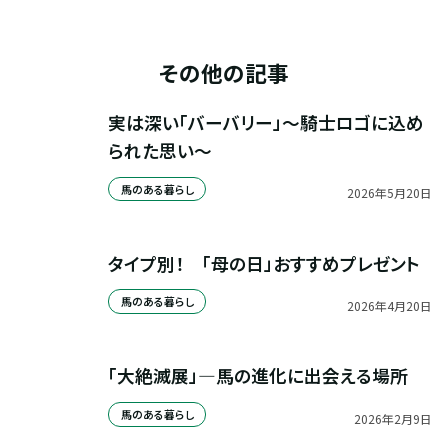
その他の記事
実は深い「バーバリー」～騎士ロゴに込め
られた思い～
馬のある暮らし
2026
年
5
月
20
日
タイプ別！　「母の日」おすすめプレゼント
馬のある暮らし
2026
年
4
月
20
日
「大絶滅展」—馬の進化に出会える場所
馬のある暮らし
2026
年
2
月
9
日