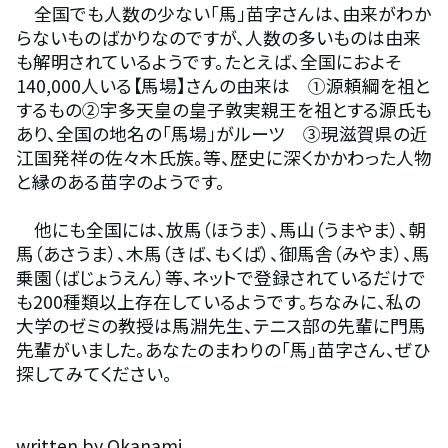
　全国でも人数の少ない「馬」苗字さんは、由来がわか
らないものばかりなのですが、人数の多いものは由来
も解明されているようです。たとえば、全国におよそ
140,000人いる【馬場】さんの由来は　①源頼綱を祖と
するもの②宇多天皇の皇子敦実親王を祖とする源氏も
あり、全国の地名の「馬場」がルーツ　③現滋賀県の近
江国発祥の佐々木氏族。等、歴史に深くかかわった人物
と縁のある苗字のようです。
　他にも全国には、放馬（ほうま）、馬山（うまやま）、朝
馬（あさうま）、木馬（きば、もくば）、御馬舎（みやま）、馬
乗園（ばじょうえん）等、ネットで登録されているだけで
も200種類以上存在しているようです。ちなみに、私の
大学のゼミの教授は馬淵先生、テニス部の先輩に門馬
先輩がいました。あなたのまわりの「馬」苗字さん、ぜひ
探してみてください。
written by Okanami