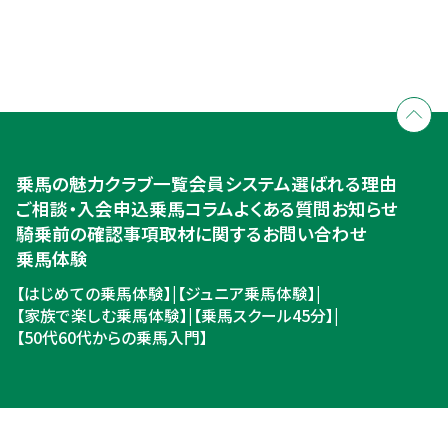
全国拠点のクレインネットワーク
個別相談承ります
乗馬体験・クラブ検索
入会のご相談・申込
乗馬体験・クラブ検索
乗馬の魅力
クラブ一覧
会員システム
選ばれる理由
ご相談・入会申込
ご相談・入会申込
乗馬コラム
よくある質問
お知らせ
騎乗前の確認事項
取材に関するお問い合わせ
乗馬体験
【はじめての乗馬体験】
|
【ジュニア乗馬体験】
|
【家族で楽しむ乗馬体験】
|
【乗馬スクール45分】
|
【50代60代からの乗馬入門】