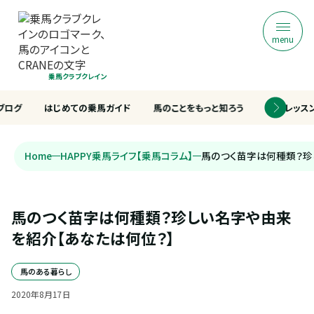
menu
乗馬クラブクレイン
ブログ
はじめての乗馬ガイド
馬のことをもっと知ろう
乗馬レッス
Home
HAPPY乗馬ライフ【乗馬コラム】
馬のつく苗字は何種類？珍
馬のつく苗字は何種類？珍しい名字や由来
を紹介【あなたは何位？】
馬のある暮らし
2020
年
8
月
17
日