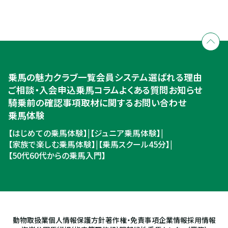
全国拠点のクレインネットワーク
個別相談承ります
乗馬体験・クラブ検索
入会のご相談・申込
乗馬体験・クラブ検索
乗馬の魅力
クラブ一覧
会員システム
選ばれる理由
ご相談・入会申込
ご相談・入会申込
乗馬コラム
よくある質問
お知らせ
騎乗前の確認事項
取材に関するお問い合わせ
乗馬体験
【はじめての乗馬体験】
|
【ジュニア乗馬体験】
|
【家族で楽しむ乗馬体験】
|
【乗馬スクール45分】
|
【50代60代からの乗馬入門】
動物取扱業
個人情報保護方針
著作権・免責事項
企業情報
採用情報