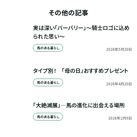
その他の記事
実は深い「バーバリー」～騎士ロゴに込め
られた思い～
馬のある暮らし
2026
年
5
月
20
日
タイプ別！　「母の日」おすすめプレゼント
馬のある暮らし
2026
年
4
月
20
日
「大絶滅展」—馬の進化に出会える場所
馬のある暮らし
2026
年
2
月
9
日