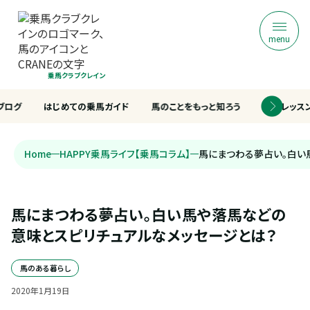
menu
乗馬クラブクレイン
ブログ
はじめての乗馬ガイド
馬のことをもっと知ろう
乗馬レッス
Home
HAPPY乗馬ライフ【乗馬コラム】
馬にまつわる夢占い。白い
馬にまつわる夢占い。白い馬や落馬などの
意味とスピリチュアルなメッセージとは？
馬のある暮らし
2020
年
1
月
19
日