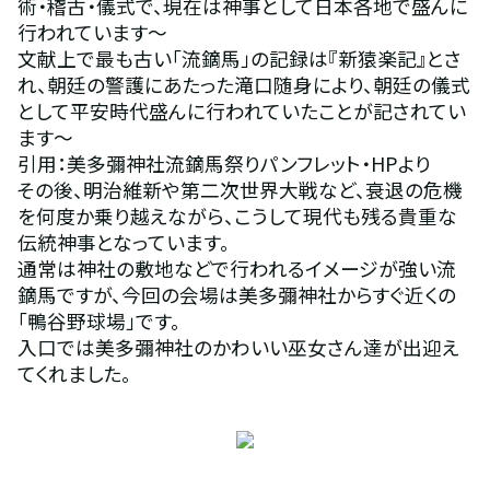
術・稽古・儀式で、現在は神事として日本各地で盛んに
行われています～
文献上で最も古い「流鏑馬」の記録は『新猿楽記』とさ
れ、朝廷の警護にあたった滝口随身により、朝廷の儀式
として平安時代盛んに行われていたことが記されてい
ます～
引用：美多彌神社流鏑馬祭りパンフレット・HPより
その後、明治維新や第二次世界大戦など、衰退の危機
を何度か乗り越えながら、こうして現代も残る貴重な
伝統神事となっています。
通常は神社の敷地などで行われるイメージが強い流
鏑馬ですが、今回の会場は美多彌神社からすぐ近くの
「鴨谷野球場」です。
入口では美多彌神社のかわいい巫女さん達が出迎え
てくれました。