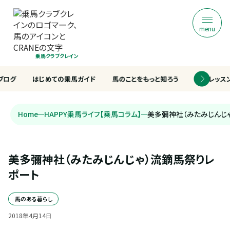
menu
乗馬クラブクレイン
ブログ
はじめての乗馬ガイド
馬のことをもっと知ろう
乗馬レッス
Home
HAPPY乗馬ライフ【乗馬コラム】
美多彌神社（みたみじんじ
美多彌神社（みたみじんじゃ）流鏑馬祭りレ
ポート
馬のある暮らし
2018
年
4
月
14
日