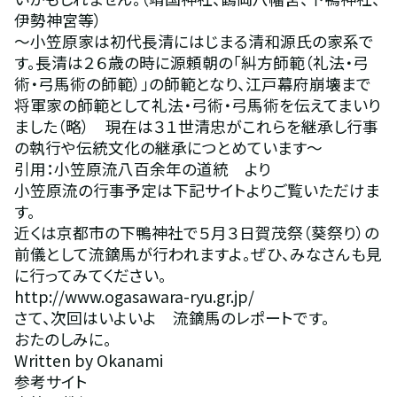
伊勢神宮等）
～小笠原家は初代長清にはじまる清和源氏の家系で
す。長清は２６歳の時に源頼朝の「糾方師範（礼法・弓
術・弓馬術の師範）」の師範となり、江戸幕府崩壊まで
将軍家の師範として礼法・弓術・弓馬術を伝えてまいり
ました（略）　現在は３１世清忠がこれらを継承し行事
の執行や伝統文化の継承につとめています～
引用：小笠原流八百余年の道統　より
小笠原流の行事予定は下記サイトよりご覧いただけま
す。
近くは京都市の下鴨神社で５月３日賀茂祭（葵祭り）の
前儀として流鏑馬が行われますよ。ぜひ、みなさんも見
に行ってみてください。
http://www.ogasawara-ryu.gr.jp/
さて、次回はいよいよ　流鏑馬のレポートです。
おたのしみに。
Written by Okanami
参考サイト