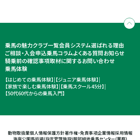
全国拠点のクレインネットワーク
個別相談承ります
乗馬体験・クラブ検索
入会のご相談・申込
乗馬体験・クラブ検索
乗馬の魅力
クラブ一覧
会員システム
選ばれる理由
ご相談・入会申込
ご相談・入会申込
乗馬コラム
よくある質問
お知らせ
騎乗前の確認事項
取材に関するお問い合わせ
乗馬体験
【はじめての乗馬体験】
|
【ジュニア乗馬体験】
|
【家族で楽しむ乗馬体験】
|
【乗馬スクール45分】
|
【50代60代からの乗馬入門】
動物取扱業
個人情報保護方針
著作権・免責事項
企業情報
採用情報
海岸公園馬術場(指定管理施設)
服部緑地乗馬センター(業務)