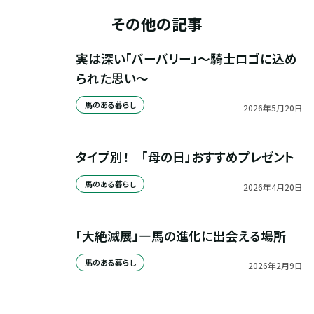
その他の記事
実は深い「バーバリー」～騎士ロゴに込め
られた思い～
馬のある暮らし
2026
年
5
月
20
日
タイプ別！　「母の日」おすすめプレゼント
馬のある暮らし
2026
年
4
月
20
日
「大絶滅展」—馬の進化に出会える場所
馬のある暮らし
2026
年
2
月
9
日