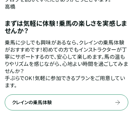
高橋
まずは気軽に体験！乗馬の楽しさを実感しま
せんか？
乗馬に少しでも興味があるなら、クレインの乗馬体験
がおすすめです！初めての方でもインストラクターが丁
寧にサポートするので、安心して楽しめます。馬の温も
りやリズムを感じながら、心地よい時間を過ごしてみま
せんか？
手ぶらでOK！気軽に参加できるプランをご用意してい
ます。
クレインの乗馬体験