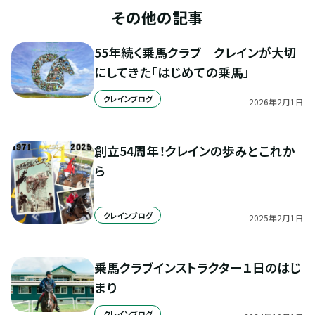
その他の記事
55年続く乗馬クラブ｜クレインが大切
にしてきた「はじめての乗馬」
クレインブログ
2026
年
2
月
1
日
創立54周年！クレインの歩みとこれか
ら
クレインブログ
2025
年
2
月
1
日
乗馬クラブインストラクター１日のはじ
まり
クレインブログ