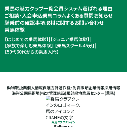
乗馬体験・クラブ検索
乗馬の魅力
クラブ一覧
会員システム
選ばれる理由
ご相談・入会申込
ご相談・入会申込
乗馬コラム
よくある質問
お知らせ
騎乗前の確認事項
取材に関するお問い合わせ
乗馬体験
【はじめての乗馬体験】
|
【ジュニア乗馬体験】
|
【家族で楽しむ乗馬体験】
|
【乗馬スクール45分】
|
【50代60代からの乗馬入門】
動物取扱業
個人情報保護方針
著作権・免責事項
企業情報
採用情報
海岸公園馬術場(指定管理施設)
服部緑地乗馬センター(業務)
乗馬クラブクレイン
Follow us