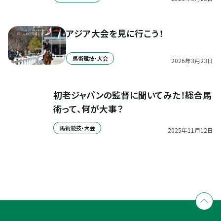
アジア大会を見に行こう！
馬術競技・大会
2026
年
3
月
23
日
初老ジャパンの監督に聞いてみた！総合馬
術って、何が大事？
馬術競技・大会
2025
年
11
月
12
日
全国拠点のクレインネットワーク
個別相談承ります
乗馬体験・クラブ検索
入会のご相談・申込