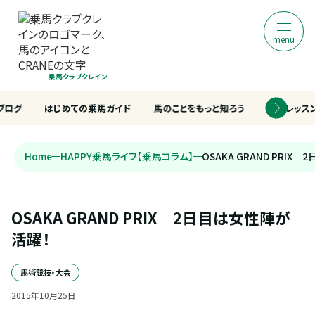
menu
乗馬クラブクレイン
ブログ
はじめての乗馬ガイド
馬のことをもっと知ろう
乗馬レッス
Home
HAPPY乗馬ライフ【乗馬コラム】
OSAKA GRAND PRI
OSAKA GRAND PRIX　2日目は女性陣が
活躍！
馬術競技・大会
2015
年
10
月
25
日